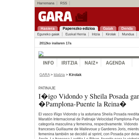
Harremana
RSS
Hasiera
Paperezko edizioa
Gaiak
Denda
Eguneko gaiak
Euskal Herria
Iritzia
Kirolak
Mundua
2012ko irailaren 17a
GARA
>
Idatzia
>
Kirolak
PATINAJE
I�igo Vidondo y Sheila Posada gan
�Pamplona-Puente la Reina�
El vasco Iñigo Vidondo y la asturiana Sheila Posada reeditar
Maratón Internacional de Patinaje Velocidad Pamplona-Pue
categoría masculina y femenina, respectivamente. Vidondo v
franceses Guillaume de Mallevoue y Garderes Joris, mientr
femenina también se decidió al sprint, con Posada por dela