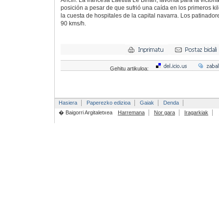
Ancín. La francesa Laetitia Le Bihan, favorita para la victori
posición a pesar de que sufrió una caída en los primeros ki
la cuesta de hospitales de la capital navarra. Los patinador
90 kms/h.
Gehitu artikuloa:
Hasiera
Paperezko edizioa
Gaiak
Denda
� Baigorri Argitaletxea
Harremana
Nor gara
Iragarkiak