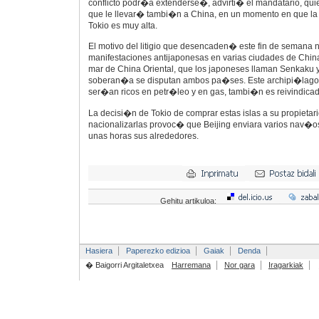
conflicto podr�a extenderse�, advirti� el mandatario, quien
que le llevar� tambi�n a China, en un momento en que la 
Tokio es muy alta.
El motivo del litigio que desencaden� este fin de semana 
manifestaciones antijaponesas en varias ciudades de Chin
mar de China Oriental, que los japoneses llaman Senkaku y
soberan�a se disputan ambos pa�ses. Este archipi�lago,
ser�an ricos en petr�leo y en gas, tambi�n es reivindica
La decisi�n de Tokio de comprar estas islas a su propietari
nacionalizarlas provoc� que Beijing enviara varios nav�os
unas horas sus alrededores.
Gehitu artikuloa:
Hasiera
Paperezko edizioa
Gaiak
Denda
� Baigorri Argitaletxea
Harremana
Nor gara
Iragarkiak