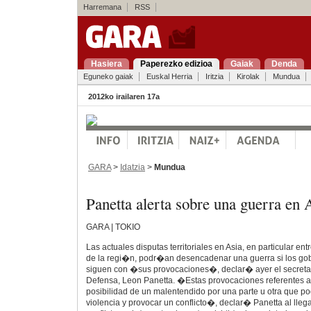
Harremana
RSS
Hasiera
Paperezko edizioa
Gaiak
Denda
Eguneko gaiak
Euskal Herria
Iritzia
Kirolak
Mundua
2012ko irailaren 17a
GARA
>
Idatzia
>
Mundua
Panetta alerta sobre una guerra en 
GARA | TOKIO
Las actuales disputas territoriales en Asia, en particular e
de la regi�n, podr�an desencadenar una guerra si los go
siguen con �sus provocaciones�, declar� ayer el secreta
Defensa, Leon Panetta. �Estas provocaciones referentes a 
posibilidad de un malentendido por una parte u otra que 
violencia y provocar un conflicto�, declar� Panetta al lleg