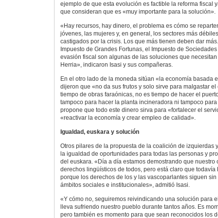
ejemplo de que esta evolución es factible la reforma fiscal 
que consideran que es «muy importante para la solución».
«Hay recursos, hay dinero, el problema es cómo se reparte
jóvenes, las mujeres y, en general, los sectores más débil
castigados por la crisis. Los que más tienen deben dar más
Impuesto de Grandes Fortunas, el Impuesto de Sociedades 
evasión fiscal son algunas de las soluciones que necesita
Herria», indicaron Isasi y sus compañeras.
En el otro lado de la moneda sitúan «la economía basada e
dijeron que «no da sus frutos y solo sirve para malgastar el
tiempo de obras faraónicas, no es tiempo de hacer el puerto
tampoco para hacer la planta incineradora ni tampoco para
propone que todo este dinero sirva para «fortalecer el servi
«reactivar la economía y crear empleo de calidad».
Igualdad, euskara y solución
Otros pilares de la propuesta de la coalición de izquierdas 
la igualdad de oportunidades para todas las personas y pr
del euskara. «Día a día estamos demostrando que nuestro o
derechos lingüísticos de todos, pero está claro que todavía
porque los derechos de los y las vascoparlantes siguen si
ámbitos sociales e institucionales», admitió Isasi.
«Y cómo no, seguiremos reivindicando una solución para el 
lleva sufriendo nuestro pueblo durante tantos años. Es mome
pero también es momento para que sean reconocidos los d