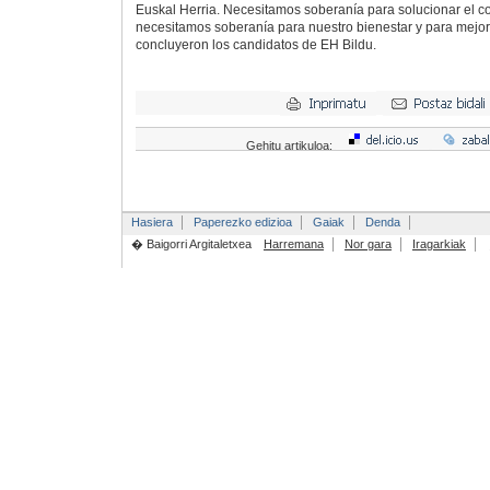
Euskal Herria. Necesitamos soberanía para solucionar el con
necesitamos soberanía para nuestro bienestar y para mejo
concluyeron los candidatos de EH Bildu.
Gehitu artikuloa:
Hasiera
Paperezko edizioa
Gaiak
Denda
� Baigorri Argitaletxea
Harremana
Nor gara
Iragarkiak