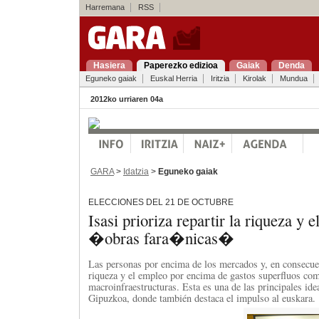
Harremana
RSS
Hasiera
Paperezko edizioa
Gaiak
Denda
Eguneko gaiak
Euskal Herria
Iritzia
Kirolak
Mundua
2012ko urriaren 04a
GARA
>
Idatzia
>
Eguneko gaiak
ELECCIONES DEL 21 DE OCTUBRE
Isasi prioriza repartir la riqueza y 
�obras fara�nicas�
Las personas por encima de los mercados y, en consecuen
riqueza y el empleo por encima de gastos superfluos com
macroinfraestructuras. Esta es una de las principales id
Gipuzkoa, donde también destaca el impulso al euskara.