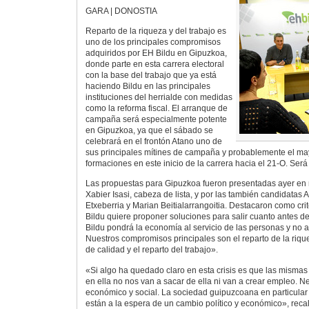
GARA | DONOSTIA
Reparto de la riqueza y del trabajo es
uno de los principales compromisos
adquiridos por EH Bildu en Gipuzkoa,
donde parte en esta carrera electoral
con la base del trabajo que ya está
haciendo Bildu en las principales
instituciones del herrialde con medidas
como la reforma fiscal. El arranque de
campaña será especialmente potente
en Gipuzkoa, ya que el sábado se
celebrará en el frontón Atano uno de
sus principales mítines de campaña y probablemente el may
formaciones en este inicio de la carrera hacia el 21-O. Será
Las propuestas para Gipuzkoa fueron presentadas ayer en
Xabier Isasi, cabeza de lista, y por las también candidatas 
Etxeberria y Marian Beitialarrangoitia. Destacaron como cr
Bildu quiere proponer soluciones para salir cuanto antes de
Bildu pondrá la economía al servicio de las personas y no a
Nuestros compromisos principales son el reparto de la riqu
de calidad y el reparto del trabajo».
«Si algo ha quedado claro en esta crisis es que las mismas
en ella no nos van a sacar de ella ni van a crear empleo. 
económico y social. La sociedad guipuzcoana en particular 
están a la espera de un cambio político y económico», rec