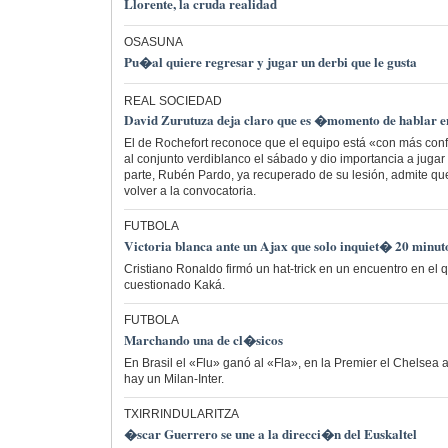
Llorente, la cruda realidad
OSASUNA
Pu�al quiere regresar y jugar un derbi que le gusta
REAL SOCIEDAD
David Zurutuza deja claro que es �momento de hablar 
El de Rochefort reconoce que el equipo está «con más confi
al conjunto verdiblanco el sábado y dio importancia a jugar
parte, Rubén Pardo, ya recuperado de su lesión, admite q
volver a la convocatoria.
FUTBOLA
Victoria blanca ante un Ajax que solo inquiet� 20 minut
Cristiano Ronaldo firmó un hat-trick en un encuentro en el q
cuestionado Kaká.
FUTBOLA
Marchando una de cl�sicos
En Brasil el «Flu» ganó al «Fla», en la Premier el Chelsea a
hay un Milan-Inter.
TXIRRINDULARITZA
�scar Guerrero se une a la direcci�n del Euskaltel