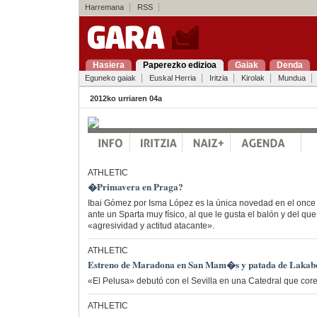
Harremana
RSS
Hasiera
Paperezko edizioa
Gaiak
Denda
Eguneko gaiak
Euskal Herria
Iritzia
Kirolak
Mundua
2012ko urriaren 04a
ATHLETIC
�Primavera en Praga?
Ibai Gómez por Isma López es la única novedad en el once 
ante un Sparta muy físico, al que le gusta el balón y del qu
«agresividad y actitud atacante».
ATHLETIC
Estreno de Maradona en San Mam�s y patada de Lakab
«El Pelusa» debutó con el Sevilla en una Catedral que cor
ATHLETIC