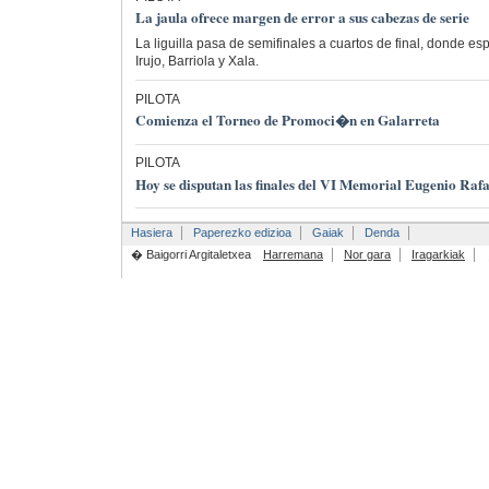
La jaula ofrece margen de error a sus cabezas de serie
La liguilla pasa de semifinales a cuartos de final, donde esp
Irujo, Barriola y Xala.
PILOTA
Comienza el Torneo de Promoci�n en Galarreta
PILOTA
Hoy se disputan las finales del VI Memorial Eugenio Rafa
Hasiera
Paperezko edizioa
Gaiak
Denda
� Baigorri Argitaletxea
Harremana
Nor gara
Iragarkiak