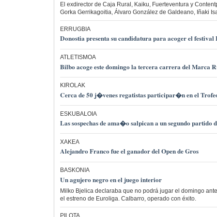
El exdirector de Caja Rural, Kaiku, Fuerteventura y Conte
Gorka Gerrikagoitia, Álvaro González de Galdeano, Iñaki Isa
ERRUGBIA
Donostia presenta su candidatura para acoger el festival
ATLETISMOA
Bilbo acoge este domingo la tercera carrera del Marca R
KIROLAK
Cerca de 50 j�venes regatistas participar�n en el Trofe
ESKUBALOIA
Las sospechas de ama�o salpican a un segundo partido d
XAKEA
Alejandro Franco fue el ganador del Open de Gros
BASKONIA
Un agujero negro en el juego interior
Milko Bjelica declaraba que no podrá jugar el domingo ante
el estreno de Euroliga. Calbarro, operado con éxito.
PILOTA