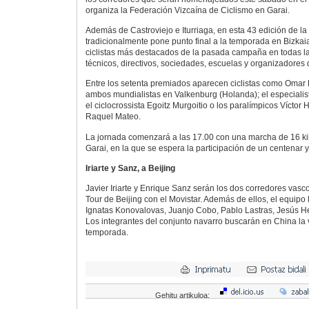
organiza la Federación Vizcaína de Ciclismo en Garai.
Además de Castroviejo e Iturriaga, en esta 43 edición de la 
tradicionalmente pone punto final a la temporada en Bizkai
ciclistas más destacados de la pasada campaña en todas la
técnicos, directivos, sociedades, escuelas y organizadores 
Entre los setenta premiados aparecen ciclistas como Omar F
ambos mundialistas en Valkenburg (Holanda); el especialist
el ciclocrossista Egoitz Murgoitio o los paralímpicos Víctor 
Raquel Mateo.
La jornada comenzará a las 17.00 con una marcha de 16 ki
Garai, en la que se espera la participación de un centenar 
Iriarte y Sanz, a Beijing
Javier Iriarte y Enrique Sanz serán los dos corredores vasc
Tour de Beijing con el Movistar. Además de ellos, el equip
Ignatas Konovalovas, Juanjo Cobo, Pablo Lastras, Jesús He
Los integrantes del conjunto navarro buscarán en China la 
temporada.
Gehitu artikuloa: