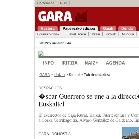
Harremana
RSS
Hasiera
Paperezko edizioa
Gaiak
Denda
Eguneko gaiak
Euskal Herria
Iritzia
Kirolak
Mundua
2012ko urriaren 04a
GARA
>
Idatzia
> Kirolak>
Txirrindularitza
DESPACHOS
�scar Guerrero se une a la direcc
Euskaltel
El exdirector de Caja Rural, Kaiku, Fuerteventura y Co
a Gorka Gerrikagoitia, Álvaro González de Galdeano, Iña
GARA | DONOSTIA