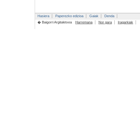
Hasiera
Paperezko edizioa
Gaiak
Denda
� Baigorri Argitaletxea
Harremana
Nor gara
Iragarkiak