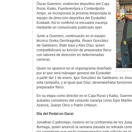
Óscar Guerrero, exdirector deportivo del Caja
Rural, Kaiku, Fuerteventura y Contentpolis-
Ampo, se incorporará la próxima temporada al
equipo de dirección deportiva del Euskaltel
Euskadi. Así lo confirmó la escuadra naranja
mediante un comunicado publicado ayer.
Junto a Guerrero, continuarán en el equipo
técnico Gorka Gerrikagoitia, Álvaro González
de Galdeano, Iñaki Isasi y Alex Díaz, quien
compatibilizará su función de preparador físico
con labores de dirección en determinadas
carreras.
Quien no aparece en el organigrama diseñado
por el que será mánager general del Euskaltel
a partir del 1 de enero, Igor González de Galdeano, es Jos
esta campaña, y al igual que Díaz, desempeñaba funciones 
preparador físico.
En su etapa como director en el Caja Rural y Kaiku, Guerrero
actuales corredores del conjunto naranja como Egoi Martín
Azanza, Juanjo Oroz o Pablo Urtasun.
Día del Pedal en Garai
Jonathan Castroviejo, noveno en la contrarreloj de los Jueg
Iturriaga, quien anunció la semana pasada su retirada como
los corredores que serán homenajeados este sábado en el 