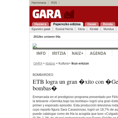
Harremana
RSS
Hasiera
Paperezko edizioa
Gaiak
Denda
Eguneko gaiak
Euskal Herria
Iritzia
Kirolak
Mundua
2012ko urriaren 04a
GARA
>
Idatzia
> Kultura>
Ikus-entzun
BOMBARDEO
ETB logra un gran �xito con �Ger
bombas�
Enmarcada en el prestigioso programa presentado por Félix
la teleserie «Gernika bajo las bombas» logró una gran éxit
primer y esperado episodio. Esta producción televisiva rod
cuyo reparto figura Sara Casasnovas, logró un 18,7% de aud
puede catalogar como de fría la acogida que tuvo «Colgado