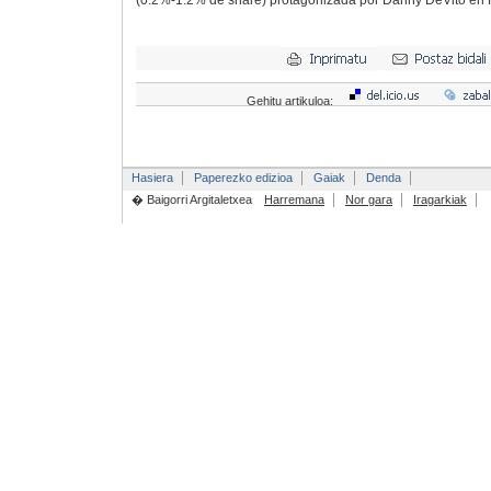
(0.2%-1.2% de share) protagonizada por Danny DeVito en 
Gehitu artikuloa:
Hasiera
Paperezko edizioa
Gaiak
Denda
� Baigorri Argitaletxea
Harremana
Nor gara
Iragarkiak