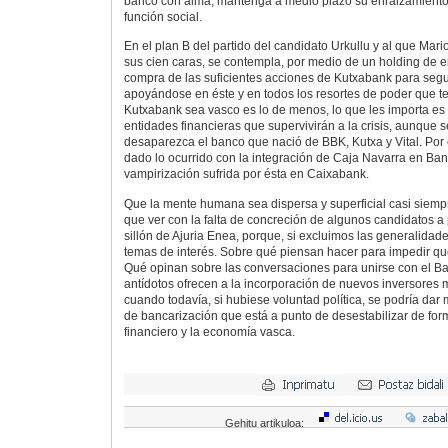
banco con alma, mantenga a medio plazo su enraizamiento
función social.
En el plan B del partido del candidato Urkullu y al que Mar
sus cien caras, se contempla, por medio de un holding de e
compra de las suficientes acciones de Kutxabank para segu
apoyándose en éste y en todos los resortes de poder que t
Kutxabank sea vasco es lo de menos, lo que les importa es 
entidades financieras que supervivirán a la crisis, aunque s
desaparezca el banco que nació de BBK, Kutxa y Vital. Por c
dado lo ocurrido con la integración de Caja Navarra en Ban
vampirización sufrida por ésta en Caixabank.
Que la mente humana sea dispersa y superficial casi siemp
que ver con la falta de concreción de algunos candidatos a 
sillón de Ajuria Enea, porque, si excluimos las generalidad
temas de interés. Sobre qué piensan hacer para impedir qu
Qué opinan sobre las conversaciones para unirse con el B
antídotos ofrecen a la incorporación de nuevos inversore
cuando todavía, si hubiese voluntad política, se podría dar
de bancarización que está a punto de desestabilizar de fo
financiero y la economía vasca.
Gehitu artikuloa: