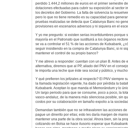
perdido 1.444,2 millones de euros en el primer semestre de
dotaciones efectuadas para cubrir su exposición al sector in
los decretos del Gobierno. La falta de solvencia la resuelven
pero lo que no tiene remedio es su capacidad para generar 
pruebas realizadas se detecta que Catalunya Banc no gener
provisiones en escenarios adversos y ni siquiera en el esc
Y yo me pregunto: si existen serias incertidumbres porque s
mayoría en el Patronato que sustituirá a los órganos rectore
se va a controlar el 51 % de las acciones de Kutxabank, ¿
seguir insistiendo en la compra de Catalunya Banc, si ni si
mantener el control de su propio banco?
Y me atrevo a responder: cuentan con un plan B. Antes de e
alternativa, diremos que al PP, aliado del PNV en el consej
le importa una leche que éste sea social y público, y much
Y qué prefieren los jeltzales al respecto? El PNV siempre s
la llamada legislación vigente, ha dado por pérdida la batall
Kutxabank. Aceptan lo que manda el Memorándum y lo únic
Un largo periodo para que se consume, poco a poco, la tota
vasco-andaluz, de la manera más silenciosa posible, sin q
costos por su colaboración en tamaño expolio a la sociedad
Demandan también que no se infravaloren las acciones de
pague un dinerito por ellas; esto les daría margen de mani
mantener una parte de la obra social. Ahora bien, sin la pro
cotizando en Bolsa se hace ilusorio esperar que Kutxabank