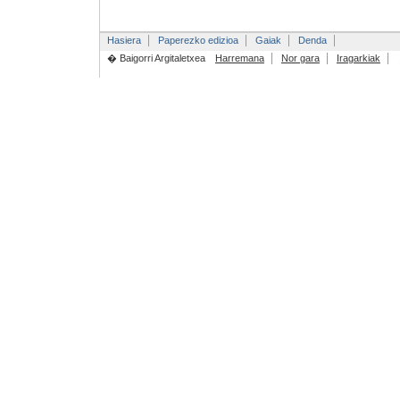
Hasiera
Paperezko edizioa
Gaiak
Denda
� Baigorri Argitaletxea
Harremana
Nor gara
Iragarkiak