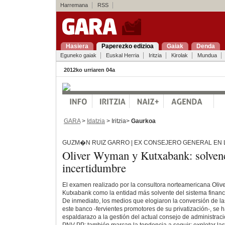
Harremana
RSS
Hasiera
Paperezko edizioa
Gaiak
Denda
Eguneko gaiak
Euskal Herria
Iritzia
Kirolak
Mundua
2012ko urriaren 04a
GARA
>
Idatzia
> Iritzia>
Gaurkoa
GUZM�N RUIZ GARRO | EX CONSEJERO GENERAL EN 
Oliver Wyman y Kutxabank: solvenc
incertidumbre
El examen realizado por la consultora norteamericana Oli
Kutxabank como la entidad más solvente del sistema financ
De inmediato, los medios que elogiaron la conversión de l
este banco -fervientes promotores de su privatización-, se 
espaldarazo a la gestión del actual consejo de administraci