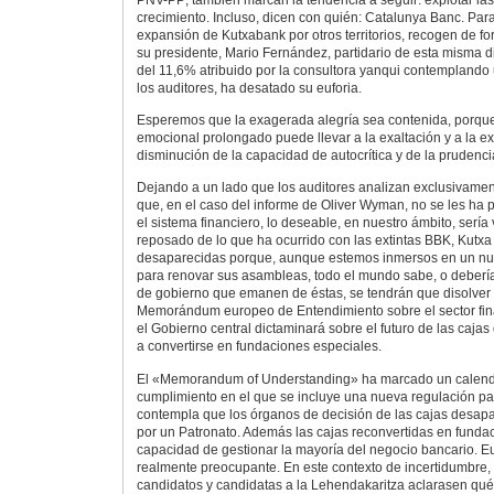
PNV-PP; también marcan la tendencia a seguir: explotar la
crecimiento. Incluso, dicen con quién: Catalunya Banc. Para
expansión de Kutxabank por otros territorios, recogen de fo
su presidente, Mario Fernández, partidario de esta misma dir
del 11,6% atribuido por la consultora yanqui contemplando
los auditores, ha desatado su euforia.
Esperemos que la exagerada alegría sea contenida, porque
emocional prolongado puede llevar a la exaltación y a la e
disminución de la capacidad de autocrítica y de la prudenci
Dejando a un lado que los auditores analizan exclusivament
que, en el caso del informe de Oliver Wyman, no se les ha
el sistema financiero, lo deseable, en nuestro ámbito, sería 
reposado de lo que ha ocurrido con las extintas BBK, Kutxa y
desaparecidas porque, aunque estemos inmersos en un nue
para renovar sus asambleas, todo el mundo sabe, o debería
de gobierno que emanen de éstas, se tendrán que disolver 
Memorándum europeo de Entendimiento sobre el sector fin
el Gobierno central dictaminará sobre el futuro de las caja
a convertirse en fundaciones especiales.
El «Memorandum of Understanding» ha marcado un calend
cumplimiento en el que se incluye una nueva regulación par
contempla que los órganos de decisión de las cajas desapa
por un Patronato. Además las cajas reconvertidas en funda
capacidad de gestionar la mayoría del negocio bancario. Euf
realmente preocupante. En este contexto de incertidumbre,
candidatos y candidatas a la Lehendakaritza aclarasen qué