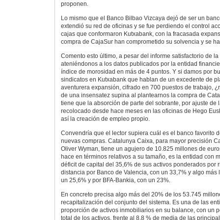
proponen.
Lo mismo que el Banco Bilbao Vizcaya dejó de ser un ban
extendió su red de oficinas y se fue perdiendo el control ac
cajas que conformaron Kutxabank, con la fracasada expansi
compra de CajaSur han comprometido su solvencia y se ha
Comento esto último, a pesar del informe satisfactorio de la
ateniéndonos a los datos publicados por la entidad financi
índice de morosidad en más de 4 puntos. Y si damos por bu
sindicatos en Kutxabank que hablan de un excedente de plan
aventurera expansión, cifrado en 700 puestos de trabajo, 
de una insensatez supina al plantearnos la compra de Cat
tiene que la absorción de parte del sobrante, por ajuste de la
recolocado desde hace meses en las oficinas de Hego Eusk
así la creación de empleo propio.
Convendría que el lector supiera cuál es el banco favorito d
nuevas compras. Catalunya Caixa, para mayor precisión C
Oliver Wyman, tiene un agujero de 10.825 millones de euro
hace en términos relativos a su tamaño, es la entidad con 
déficit de capital del 35,6% de sus activos ponderados por 
distancia por Banco de Valencia, con un 33,7% y algo más
un 25,6% y por BFA-Bankia, con un 23%.
En concreto precisa algo más del 20% de los 53.745 millone
recapitalización del conjunto del sistema. Es una de las e
proporción de activos inmobiliarios en su balance, con un p
total de los activos, frente al 8,8 % de media de las princip