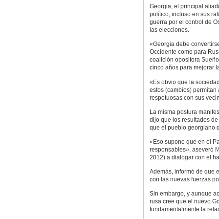
Georgia, el principal ali
político, incluso en sus 
guerra por el control de 
las elecciones.
«Georgia debe convertirse
Occidente como para Rusia»
coalición opositora Sueñ
cinco años para mejorar l
«Es obvio que la sociedad
estos (cambios) permitan 
respetuosas con sus vecino
La misma postura manifest
dijo que los resultados d
que el pueblo georgiano 
«Eso supone que en el Pa
responsables», aseveró M
2012) a dialogar con el ha
Además, informó de que el 
con las nuevas fuerzas po
Sin embargo, y aunque acog
rusa cree que el nuevo Go
fundamentalmente la rela