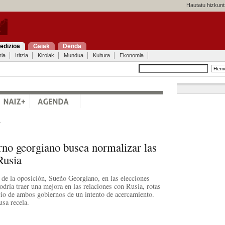
Hautatu hizkunt
edizioa
Gaiak
Denda
ria
Iritzia
Kirolak
Mundua
Kultura
Ekonomia
a
no georgiano busca normalizar las
Rusia
n de la oposición, Sueño Georgiano, en las elecciones
odría traer una mejora en las relaciones con Rusia, rotas
io de ambos gobiernos de un intento de acercamiento.
usa recela.