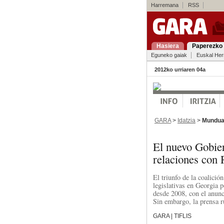
Harremana
RSS
Hasiera
Paperezko 
Eguneko gaiak
Euskal Her
2012ko urriaren 04a
GARA
>
Idatzia
>
Mundu
El nuevo Gobier
relaciones con 
El triunfo de la coalició
legislativas en Georgia p
desde 2008, con el anunc
Sin embargo, la prensa r
GARA | TIFLIS