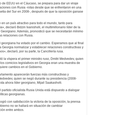
ado de EEUU en el Cáucaso, se prepara para dar un viraje
ralaciones con Rusia -rotas desde que se enfrentaron en una
Osetia del Sur en 2008-, después de que la oposición ganase
 en un país atractivo para todo el mundo, tanto para
, declaró Bidzin Ivanishvili, el multimillonario líder de la
o Georgiano. Además, pronosticó que se necesitarán mínimo
as relaciones con Rusia.
 georgiana ha votado por el cambio. Esperamos que al final
a Georgia normalizar y establecer relaciones constructivas y
s», declaró, por su parte, la Cancillería rusa.
ó la víspera el primer ministro ruso, Dmitri Medvedev, quien
e los comicios legislativos en Georgia eran una muestra de
quiere cambios en el Gobierno.
rlamento aparecerán fuerzas más constructivas y
edvedev, quien se negó durante su presidencia (2008-
sta ahora líder georgiano, Mijail Saakashvili.
partido oficialista Rusia Unida está dispuesto a dialogar
líticas georgianas.
ió con satisfacción la victoria de la oposición, la prensa
bierno no se hallará en situación de cambiar
ción entre ambos.