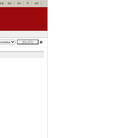
za:
eu
es
fr
en
�