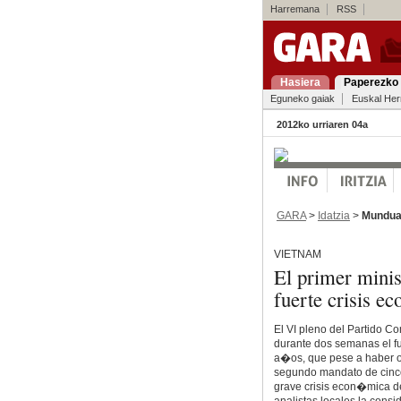
Harremana
RSS
Hasiera
Paperezko 
Eguneko gaiak
Euskal Her
2012ko urriaren 04a
GARA
>
Idatzia
>
Mundu
VIETNAM
El primer minist
fuerte crisis 
El VI pleno del Partido C
durante dos semanas el fu
a�os, que pese a haber ob
segundo mandato de cinco
grave crisis econ�mica d