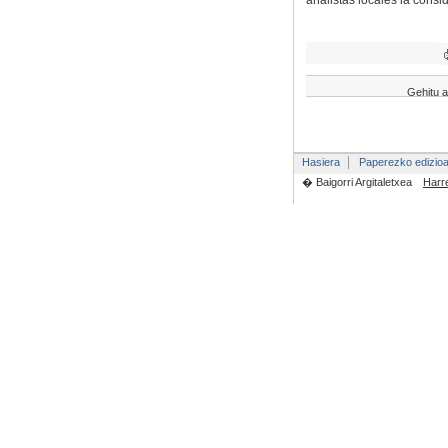
analistas locales la consi
Gehitu a
Hasiera
Paperezko edizio
� Baigorri Argitaletxea
Harr