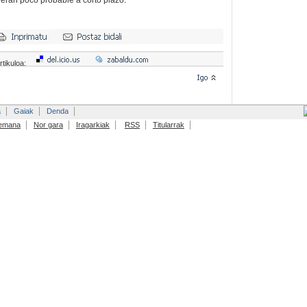
deran poco probable a corto plazo.
rtikuloa:
a
Gaiak
Denda
emana
Nor gara
Iragarkiak
RSS
Titularrak