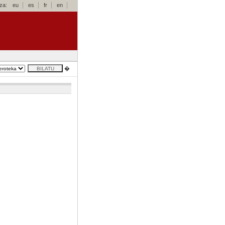
za:
eu
es
fr
en
�