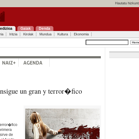
Hautatu hizkunt
edizioa
Gaiak
Denda
ria
Iritzia
Kirolak
Mundua
Kultura
Ekonomia
sigue un gran y terror�fico
terror�fico
primera
sirve de