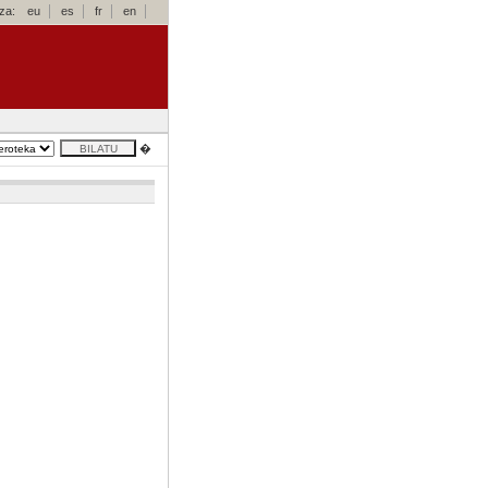
za:
eu
es
fr
en
�