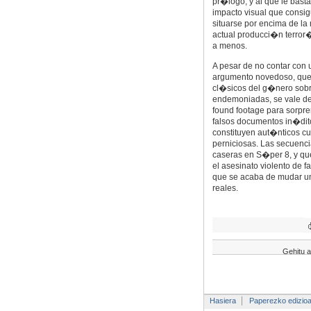
pr�logo, y al que le basta 
impacto visual que consi
situarse por encima de la
actual producci�n terror
a menos.
A pesar de no contar con 
argumento novedoso, que 
cl�sicos del g�nero sob
endemoniadas, se vale de
found footage para sorpr
falsos documentos in�dit
constituyen aut�nticos cu
perniciosas. Las secuenc
caseras en S�per 8, y que
el asesinato violento de f
que se acaba de mudar un
reales.
Gehitu a
Hasiera
Paperezko edizio