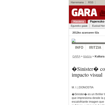
Harremana
RSS
Hasiera
Paperezko 
Eguneko gaiak
Euskal Her
2012ko azaroaren 02a
GARA
>
Idatzia
>
Kultura
�Sinister� con
impacto visual
M. I. | DONOSTIA
�Sinister� es un thriller 
que impresiona desde la 
escalofriante imagen que 