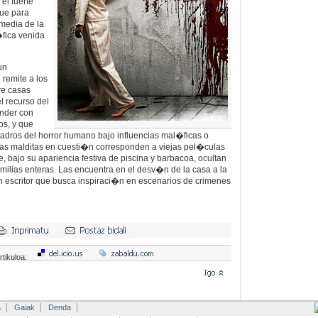
el fuerte
gue para
 media de la
�fica venida
un
remite a los
re casas
l recurso del
ender con
os, y que
adros del horror humano bajo influencias mal�ficas o
ias malditas en cuesti�n corresponden a viejas pel�culas
, bajo su apariencia festiva de piscina y barbacoa, ocultan
amilias enteras. Las encuentra en el desv�n de la casa a la
 escritor que busca inspiraci�n en escenarios de crimenes
rtikuloa:
a
Gaiak
Denda