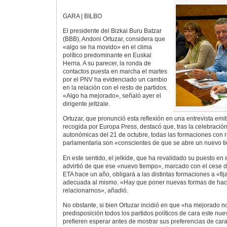
GARA | BILBO
El presidente del Bizkai Buru Batzar
(BBB), Andoni Ortuzar, considera que
«algo se ha movido» en el clima
político predominante en Euskal
Herria. A su parecer, la ronda de
contactos puesta en marcha el martes
por el PNV ha evidenciado un cambio
en la relación con el resto de partidos.
«Algo ha mejorado», señaló ayer el
dirigente jeltzale.
Ortuzar, que pronunció esta reflexión en una entrevista emi
recogida por Europa Press, destacó que, tras la celebració
autonómicas del 21 de octubre, todas las formaciones con 
parlamentaria son «conscientes de que se abre un nuevo ti
En este sentido, el jelkide, que ha revalidado su puesto en
advirtió de que ese «nuevo tiempo», marcado con el cese d
ETA hace un año, obligará a las distintas formaciones a «fija
adecuada al mismo. «Hay que poner nuevas formas de hacer
relacionarnos», añadió.
No obstante, si bien Ortuzar incidió en que «ha mejorado no
predisposición todos los partidos políticos de cara este nuev
prefieren esperar antes de mostrar sus preferencias de cara 