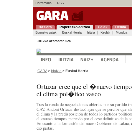
Harremana
RSS
Hasiera
Paperezko edizioa
Gaiak
Denda
Eguneko gaiak
Euskal Herria
Iritzia
Kirolak
Mundua
2012ko azaroaren 02a
GARA
>
Idatzia
>
Euskal Herria
Ortuzar cree que el �nuevo tiemp
el clima pol�tico vasco
Tras la ronda de negociaciones abiertas por su partido tra
CAV, Andoni Ortuzar destacó ayer que se percibe que «
el clima y la predisposición de todos lo partidos político
el «nuevo tiempo» marcado por el cese definitivo de la 
En cuanto a la formación del nuevo Gobierno de Lakua, el
dio pistas.