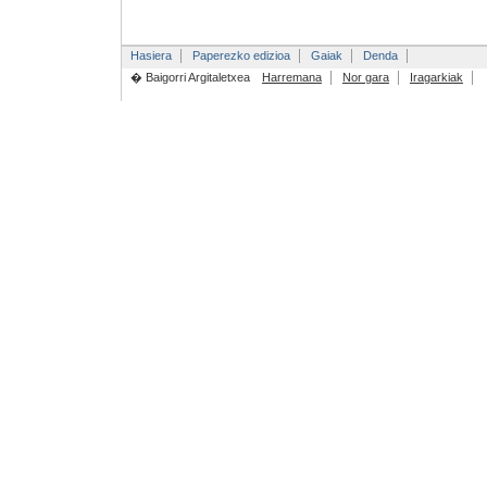
Hasiera
Paperezko edizioa
Gaiak
Denda
� Baigorri Argitaletxea
Harremana
Nor gara
Iragarkiak