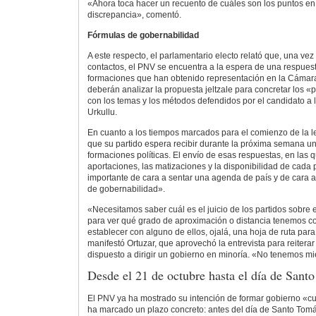
«Ahora toca hacer un recuento de cuáles son los puntos en
discrepancia», comentó.
Fórmulas de gobernabilidad
A este respecto, el parlamentario electo relató que, una vez
contactos, el PNV se encuentra a la espera de una respuesta
formaciones que han obtenido representación en la Cámara
deberán analizar la propuesta jeltzale para concretar los «
con los temas y los métodos defendidos por el candidato a 
Urkullu.
En cuanto a los tiempos marcados para el comienzo de la le
que su partido espera recibir durante la próxima semana u
formaciones políticas. El envío de esas respuestas, en las 
aportaciones, las matizaciones y la disponibilidad de cada 
importante de cara a sentar una agenda de país y de cara a
de gobernabilidad».
«Necesitamos saber cuál es el juicio de los partidos sobre
para ver qué grado de aproximación o distancia tenemos co
establecer con alguno de ellos, ojalá, una hoja de ruta para 
manifestó Ortuzar, que aprovechó la entrevista para reitera
dispuesto a dirigir un gobierno en minoría. «No tenemos mi
Desde el 21 de octubre hasta el día de Sant
El PNV ya ha mostrado su intención de formar gobierno «cu
ha marcado un plazo concreto: antes del día de Santo Tomá