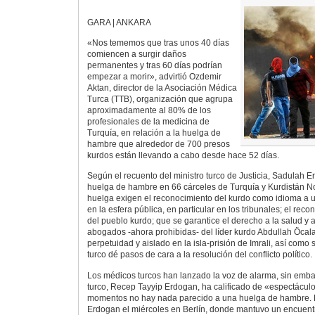
GARA | ANKARA
«Nos tememos que tras unos 40 días
comiencen a surgir daños
permanentes y tras 60 días podrían
empezar a morir», advirtió Ozdemir
Aktan, director de la Asociación Médica
Turca (TTB), organización que agrupa
aproximadamente al 80% de los
profesionales de la medicina de
Turquía, en relación a la huelga de
hambre que alrededor de 700 presos
kurdos están llevando a cabo desde hace 52 días.
Según el recuento del ministro turco de Justicia, Sadulah 
huelga de hambre en 66 cárceles de Turquía y Kurdistán No
huelga exigen el reconocimiento del kurdo como idioma a ut
en la esfera pública, en particular en los tribunales; el rec
del pueblo kurdo; que se garantice el derecho a la salud y a 
abogados -ahora prohibidas- del líder kurdo Abdullah Öcal
perpetuidad y aislado en la isla-prisión de Imrali, así como 
turco dé pasos de cara a la resolución del conflicto político.
Los médicos turcos han lanzado la voz de alarma, sin embar
turco, Recep Tayyip Erdogan, ha calificado de «espectáculo
momentos no hay nada parecido a una huelga de hambre. E
Erdogan el miércoles en Berlín, donde mantuvo un encuentro