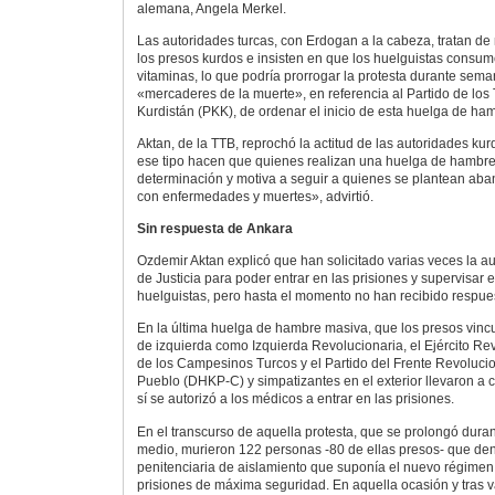
alemana, Angela Merkel.
Las autoridades turcas, con Erdogan a la cabeza, tratan de 
los presos kurdos e insisten en que los huelguistas consum
vitaminas, lo que podría prorrogar la protesta durante sem
«mercaderes de la muerte», en referencia al Partido de los
Kurdistán (PKK), de ordenar el inicio de esta huelga de ha
Aktan, de la TTB, reprochó la actitud de las autoridades ku
ese tipo hacen que quienes realizan una huelga de hambre
determinación y motiva a seguir a quienes se plantean ab
con enfermedades y muertes», advirtió.
Sin respuesta de Ankara
Ozdemir Aktan explicó que han solicitado varias veces la au
de Justicia para poder entrar en las prisiones y supervisar e
huelguistas, pero hasta el momento no han recibido respue
En la última huelga de hambre masiva, que los presos vinc
de izquierda como Izquierda Revolucionaria, el Ejército Re
de los Campesinos Turcos y el Partido del Frente Revolucio
Pueblo (DHKP-C) y simpatizantes en el exterior llevaron a 
sí se autorizó a los médicos a entrar en las prisiones.
En el transcurso de aquella protesta, que se prolongó dura
medio, murieron 122 personas -80 de ellas presos- que den
penitenciaria de aislamiento que suponía el nuevo régimen 
prisiones de máxima seguridad. En aquella ocasión y tras v