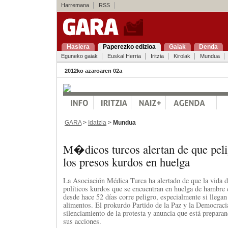
Harremana
RSS
Hasiera
Paperezko edizioa
Gaiak
Denda
Eguneko gaiak
Euskal Herria
Iritzia
Kirolak
Mundua
2012ko azaroaren 02a
GARA
>
Idatzia
>
Mundua
M�dicos turcos alertan de que peli
los presos kurdos en huelga
La Asociación Médica Turca ha alertado de que la vida d
políticos kurdos que se encuentran en huelga de hambre e
desde hace 52 días corre peligro, especialmente si llegan 
alimentos. El prokurdo Partido de la Paz y la Democraci
silenciamiento de la protesta y anuncia que está preparan
sus acciones.