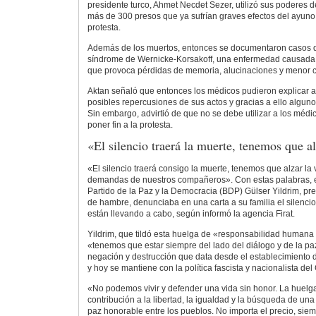
presidente turco, Ahmet Necdet Sezer, utilizó sus poderes de
más de 300 presos que ya sufrían graves efectos del ayuno y
protesta.
Además de los muertos, entonces se documentaron casos 
síndrome de Wernicke-Korsakoff, una enfermedad causada po
que provoca pérdidas de memoria, alucinaciones y menor c
Aktan señaló que entonces los médicos pudieron explicar a 
posibles repercusiones de sus actos y gracias a ello alguno
Sin embargo, advirtió de que no se debe utilizar a los mé
poner fin a la protesta.
«El silencio traerá la muerte, tenemos que al
«El silencio traerá consigo la muerte, tenemos que alzar la
demandas de nuestros compañeros». Con estas palabras, e
Partido de la Paz y la Democracia (BDP) Gülser Yildrim, pr
de hambre, denunciaba en una carta a su familia el silenci
están llevando a cabo, según informó la agencia Firat.
Yildrim, que tildó esta huelga de «responsabilidad humana h
«tenemos que estar siempre del lado del diálogo y de la paz
negación y destrucción que data desde el establecimiento 
y hoy se mantiene con la política fascista y nacionalista de
«No podemos vivir y defender una vida sin honor. La hue
contribución a la libertad, la igualdad y la búsqueda de una
paz honorable entre los pueblos. No importa el precio, sie