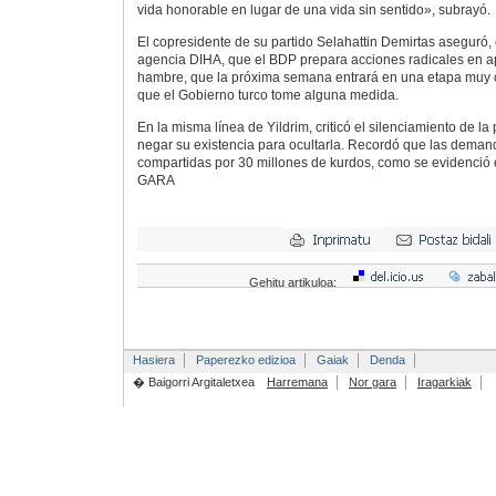
vida honorable en lugar de una vida sin sentido», subrayó.
El copresidente de su partido Selahattin Demirtas aseguró, 
agencia DIHA, que el BDP prepara acciones radicales en a
hambre, que la próxima semana entrará en una etapa muy c
que el Gobierno turco tome alguna medida.
En la misma línea de Yildrim, criticó el silenciamiento de la
negar su existencia para ocultarla. Recordó que las deman
compartidas por 30 millones de kurdos, como se evidenció e
GARA
Gehitu artikuloa:
Hasiera
Paperezko edizioa
Gaiak
Denda
� Baigorri Argitaletxea
Harremana
Nor gara
Iragarkiak