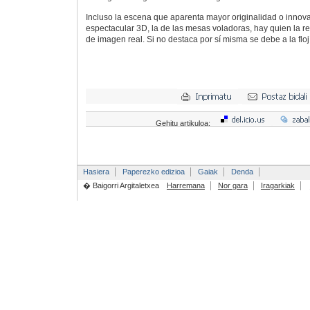
Incluso la escena que aparenta mayor originalidad o innova
espectacular 3D, la de las mesas voladoras, hay quien la re
de imagen real. Si no destaca por sí misma se debe a la fl
Gehitu artikuloa:
Hasiera
Paperezko edizioa
Gaiak
Denda
� Baigorri Argitaletxea
Harremana
Nor gara
Iragarkiak