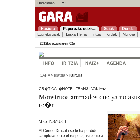
Harremana
RSS
Hasiera
Paperezko edizioa
Gaiak
Denda
Eguneko gaiak
Euskal Herria
Iritzia
Kirolak
Mundua
2012ko azaroaren 02a
GARA
>
Idatzia
>
Kultura
CR�TICA: �HOTEL TRANSILVANIA�
Monstruos animados que ya no asus
re�r
Mikel INSAUSTI
Al Conde Drácula se le ha perdido
completamente el respeto, así como a