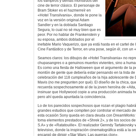
los vampiros y demás monstruos del
cine de terror clásico. El personaje de
Bram Stoker es el hazmerreír en
«Hotel Transilvania», donde le pone la
voz en la versión original Adam
Sandler y en la doblada Santiago
Segura, lo cual no sé muy bien que es
peor. Por no hablar de Frankenstein y
su esposa, ambos doblados por el
inefable Mario Vaquerizo, que ya está hasta en el cartel d
Cine Fantástico y de Terror, en una pose, según él, con un «ju
Seamos claros: los dibujos de «Hotel Transilvania» no repr
chupasangres o a genuinos muertos vivientes, sino a human
Es como una fiesta de Halloween que el argumento de la pel
montón de gente que debería estar pensando en la lista de 
celebración del 118 cumpleaños de la hija adolescente de 
Mavis (no me pregunten por qué). El diseño de la chica, que
recuerda sospechosamente al de la joven heroína de «Aita,
insinuar que Hollywood copie a una producción animada he
pero ahí queda apuntada la coincidencia.
Lo de los parecidos sospechosos que rozan el plagio habrán
grandes estudios que compiten por controlar el mercado de
esta ocasión Sony queda en clara deuda con DreamWorks y 
toma elementos prestados de «Shrek 2», y de los socios d
S.A» y de «Ratatouille». El realizador Genndy Tartakovsky 
televisivo, donde la inspiración cinematográfica está a la or
encargó de dirigir «Star Wars: Las guerras clon».