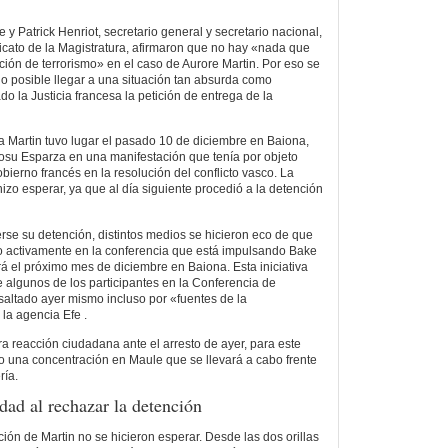
 y Patrick Henriot, secretario general y secretario nacional,
icato de la Magistratura, afirmaron que no hay «nada que
ación de terrorismo» en el caso de Aurore Martin. Por eso se
 posible llegar a una situación tan absurda como
o la Justicia francesa la petición de entrega de la
ca Martin tuvo lugar el pasado 10 de diciembre en Baiona,
Josu Esparza en una manifestación que tenía por objeto
obierno francés en la resolución del conflicto vasco. La
izo esperar, ya que al día siguiente procedió a la detención
rse su detención, distintos medios se hicieron eco de que
o activamente en la conferencia que está impulsando Bake
rá el próximo mes de diciembre en Baiona. Esta iniciativa
e algunos de los participantes en la Conferencia de
esaltado ayer mismo incluso por «fuentes de la
 la agencia Efe .
ra reacción ciudadana ante el arresto de ayer, para este
 una concentración en Maule que se llevará a cabo frente
ría.
dad al rechazar la detención
ión de Martin no se hicieron esperar. Desde las dos orillas