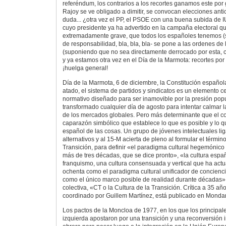
referéndum, los contrarios a los recortes ganamos este por
Rajoy se ve obligado a dimitir, se convocan elecciones ant
duda... ¿otra vez el PP, el PSOE con una buena subida de I
cuyo presidente ya ha advertido en la campaña electoral qu
extremadamente grave, que todos los españoles tenemos (si
de responsabilidad, bla, bla, bla- se pone a las ordenes d
(suponiendo que no sea directamente derrocado por esta, c
y ya estamos otra vez en el Día de la Marmota: recortes por
¡huelga general!
Día de la Marmota, 6 de diciembre, la Constitución español
atado, el sistema de partidos y sindicatos es un elemento c
normativo diseñado para ser inamovible por la presión pop
transformado cualquier día de agosto para intentar calmar 
de los mercados globales. Pero más determinante que el cor
caparazón simbólico que establece lo que es posible y lo q
español de las cosas. Un grupo de jóvenes intelectuales li
alternativos y al 15-M acierta de pleno al formular el términ
Transición, para definir «el paradigma cultural hegemóni
más de tres décadas, que se dice pronto», «la cultura españ
franquismo, una cultura consensuada y vertical que ha act
ochenta como el paradigma cultural unificador de conciencia
como el único marco posible de realidad durante décadas».
colectiva, «CT o la Cultura de la Transición. Crítica a 35 a
coordinado por Guillem Martínez, está publicado en Mondand
Los pactos de la Moncloa de 1977, en los que los principale
izquierda apostaron por una transición y una reconversión in