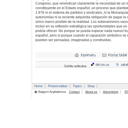
Congreso, que reivindican claramente la necesidad de un 
constituyente en el Estado español, un proceso que plantee
1.978 ni el sistema de partidos y sindicatos, ni la Monarquía
autonomías ni la reciente adquirida obligación de pagar la d
único marco posible de la realidad. Los soberanismos vasc
incluir en su reflexión estratégica las oportunidades que un
podría ofrecer. No porque se pueda esperar nada nuevo/ b
español, pero sí porque cuando el caparazón simbólico se 
pueden ser pensadas, imaginadas y construidas.
Gehitu artikuloa:
Home
Printed edition
Topics
Shop
� Baigorri Argitaletxea
Contact
About us
Advertising
R