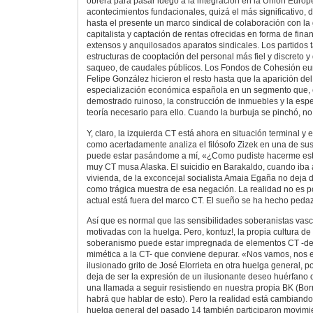
obrera para pasar luego a la integración en la Unión Europ
acontecimientos fundacionales, quizá el más significativo, d
hasta el presente un marco sindical de colaboración con la 
capitalista y captación de rentas ofrecidas en forma de fina
extensos y anquilosados aparatos sindicales. Los partidos 
estructuras de cooptación del personal más fiel y discreto 
saqueo, de caudales públicos. Los Fondos de Cohesión e
Felipe González hicieron el resto hasta que la aparición del
especialización económica española en un segmento que, 
demostrado ruinoso, la construcción de inmuebles y la espe
teoría necesario para ello. Cuando la burbuja se pinchó, n
Y, claro, la izquierda CT está ahora en situación terminal y
como acertadamente analiza el filósofo Zizek en una de sus
puede estar pasándome a mí, «¿Como pudiste hacerme est
muy CT musa Alaska. El suicidio en Barakaldo, cuando iba
vivienda, de la exconcejal socialista Amaia Egaña no deja d
como trágica muestra de esa negación. La realidad no es po
actual está fuera del marco CT. El sueño se ha hecho peda
Así que es normal que las sensibilidades soberanistas vas
motivadas con la huelga. Pero, kontuz!, la propia cultura de 
soberanismo puede estar impregnada de elementos CT -de
mimética a la CT- que conviene depurar. «Nos vamos, nos
ilusionado grito de José Elorrieta en otra huelga general, 
deja de ser la expresión de un ilusionante deseo huérfano de
una llamada a seguir resistiendo en nuestra propia BK (Borr
habrá que hablar de esto). Pero la realidad está cambiando
huelga general del pasado 14 también participaron movimi