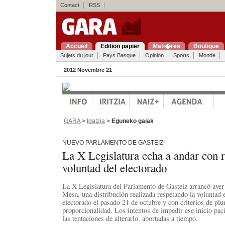
Contact
RSS
Accueil
Edition papier
Mati�res
Boutique
Sujets du jour
Pays Basque
Opinion
Sports
Monde
2012 Novembre 21
GARA
>
Idatzia
>
Eguneko gaiak
NUEVO PARLAMENTO DE GASTEIZ
La X Legislatura echa a andar con r
voluntad del electorado
La X Legislatura del Parlamento de Gasteiz arrancó ayer 
Mesa, una distribución realizada respetando la voluntad 
electorado el pasado 21 de octubre y con criterios de plu
proporcionalidad. Los intentos de impedir ese inicio pac
las tentaciones de alterarlo, abortadas a tiempo.