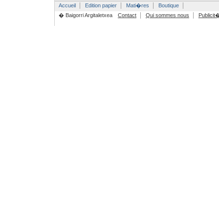
Accueil
Edition papier
Mati�res
Boutique
� Baigorri Argitaletxea
Contact
Qui sommes nous
Publicit