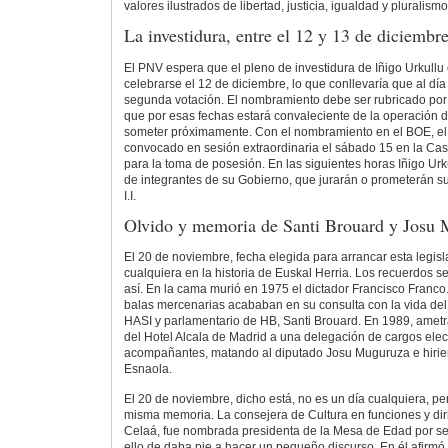
valores ilustrados de libertad, justicia, igualdad y pluralism
La investidura, entre el 12 y 13 de diciembr
El PNV espera que el pleno de investidura de Iñigo Urkull
celebrarse el 12 de diciembre, lo que conllevaría que al día
segunda votación. El nombramiento debe ser rubricado por
que por esas fechas estará convaleciente de la operación d
someter próximamente. Con el nombramiento en el BOE, el
convocado en sesión extraordinaria el sábado 15 en la Ca
para la toma de posesión. En las siguientes horas Iñigo Urku
de integrantes de su Gobierno, que jurarán o prometerán su
I.I.
Olvido y memoria de Santi Brouard y Josu
El 20 de noviembre, fecha elegida para arrancar esta legisl
cualquiera en la historia de Euskal Herria. Los recuerdos 
así. En la cama murió en 1975 el dictador Francisco Franc
balas mercenarias acababan en su consulta con la vida del 
HASI y parlamentario de HB, Santi Brouard. En 1989, ametr
del Hotel Alcala de Madrid a una delegación de cargos ele
acompañantes, matando al diputado Josu Muguruza e hirie
Esnaola.
El 20 de noviembre, dicho está, no es un día cualquiera, pe
misma memoria. La consejera de Cultura en funciones y dir
Celaá, fue nombrada presidenta de la Mesa de Edad por se
ello de daba pie a hacer un pequeño discurso. En él afirmó 