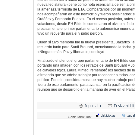
nueva legislatura «tiene como nota esencial la de ser la pr
la amenaza terrorista de ETA. Compartamos por un momento
nos acompañaron en este hemiciclo y fueron asesinados: s
Ordóñez y Fernando Buesa». En el receso posterior, antes
votaciones, desde EH Bildu le comentaron el olvido sufrido
precisamente el primer parlamentario autonómico muerto a t
tuvo un recuerdo para él y pidió perdón.
Quien sí tuvo memoria fue la nueva presidenta, Bakartxo Tej
recuerdo tanto para Santi Brouard, mencionando la fecha, 
«Ninguno más. Paz y libertad», concluyó.
Finalizado el pleno, el grupo parlamentario de EH Bildu co
portando una imagen con los retratos de Santi Brouard y J
de claveles rojos. Laura Mintegi rememoró los hechos de h
afirmando que se «debe trabajar por reconocer a todas las v
político. Por ello, consideramos que hay mucho trabajo por
fuera de este parlamento, para avanzar en la pacificación d
reunión que se desarrolló en la mañana de ayer en el Palacio
Gehitu artikuloa: