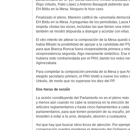
Iñigo Urkullu, Patxi López y Antonio Basagoiti pidiendo que 
EH Bildu en la Mesa. Ninguno le hizo caso.
Finalizado el pleno, Maneiro calificó de «anomalía democrát
EH Bildu en la Mesa. A preguntas de los periodistas, Laura
respeta «todas las voces, incluidas las que tienen una mín
también se mostró dispuesta a dialogar y acordar con ellas.
El otro intento de alterar la composición de la Mesa quedó
había filtrado la posibilidad de apoyar a la candidata del P
para que Blanca Roncal fuera vicepresidenta primera y rele
vicepresidencia segunda. Algo meramente simbólico. Esa m
hubiera visto contrarrestada por el PNV, dando los votos n
Agirrezabala.
Para completar la composición prevista de la Mesa y que 
elegido secretario primero, el PNV limitó a nueve los votos 
Urkullu, de modo que no superase los diez del PP.
Dos horas de sesión
La sesión constituyente del Parlamento no es el pleno más a
y menos aún cuando no cabe la sorpresa en la elección de 
artículos reglamentarios y hasta cinco llamamientos a cada
parlamentarios, para que tomen posesión de su escaño, pri
levanten a votar a la urna, después, aburren a cualquiera.
Así que hay que buscar otros focos de atención. Por ejempl
conversación pueden mantener el delegado del Gobierno es