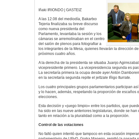
Iñaki IRIONDO | GASTEIZ
A las 12.08 del mediodía, Bakartxo
Tejeria finalizaba su breve discurso
como nueva presidenta del
Parlamento, levantaba la sesión y los
cámaras se arremolinaban en el centro
del salón de plenos para fotografiar a
los integrantes de la Mesa, quienes llevarán la dirección de 
próximos cuatro años.
A la derecha de la presidenta se situaba Juanjo Agirrezabal
vicepresidente primero. La vicepresidencia segunda es par
La secretaría primera la ocupa desde ayer Antón Damboren
en la secretaría segunda repite el jeltzale Iñigo Iturrate.
Los cuatro principales grupos parlamentarios participan as
y lo hacen, además, respetando la proporción de escaños 
elecciones.
Esta decisión y «juego limpio» entre los partidos, que pued
ha sido en las nueve anteriores legislaturas, donde se han 
tanto en relación a la pluralidad como a la proporción.
Control de las votaciones
No faltó quien intentó que tampoco en esta ocasión imperar
parlamentario de UPyD, Gorka Maneiro, remitió la pasada 