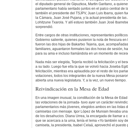
el diputado general de Gipuzkoa, Martin Garitano, a quienes
parlamentario había sentado juntos en el palco central de l
también el presidente del TSJPV, Juan Luis Ibarra, quien fu
la Cámara, Juan José Pujana, y la actual presidenta de la
Lohitzune Txarola. Y allí estuvo también Juan José Ibarret
sorprendió.
Entre cargos de otras instituciones, representantes polític
Gobierno saliente, quienes pusieron la nota de frescura en 
fueron las dos hijas de Bakartxo Tejeria, que, acompañadas
familiares, aguantaron formales las dos horas de sesión, ha
para su ama e incluso llamándola en un momento de reces
Nada más ser elegida, Tejería recibió la felicitación y el be
a su lado. Luego fue ella la que se volvió hacia Joseba Egib
felicitación, mientras era aplaudida por el resto de los parl
votaciones, todos los integrantes de la nueva Mesa posaron 
abierta una nueva legislatura. Y, a la vez, un nuevo tiempo.
Reivindicación en la Mesa de Edad
En una imagen inusual, la constitución de la Mesa de Eda
las votaciones de la jornada- tuvo ayer un carácter reivindic
parlamentarios más jóvenes, elegidos ambos en las listas d
camisetas con mensaje. Igor López de Muniain llevaba una 
de los desahucios. Diana Urrea, la encargada de llamar a 
que se acercara a la urna, tenía el lema «Yo también soy d
camiseta, la presidenta, Isabel Celaá, aprovechó el puesto p