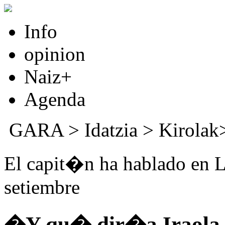
Info
opinion
Naiz+
Agenda
GARA
>
Idatzia
> Kirolak
El capit�n ha hablado en L
setiembre
�Y qu� dir�a Iraola d