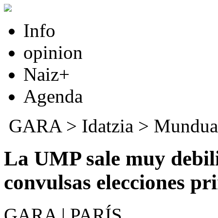
Info
opinion
Naiz+
Agenda
GARA
>
Idatzia
>
Mundua
La UMP sale muy debili
convulsas elecciones pr
GARA | PARÍS