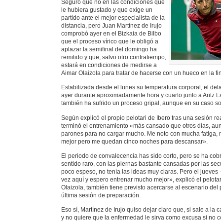
Seguro que no en las condiciones que
le hubiera gustado y que exige un
partido ante el mejor especialista de la
distancia, pero Juan Martínez de Irujo
comprobó ayer en el Bizkaia de Bilbo
que el proceso vírico que le obligó a
aplazar la semifinal del domingo ha
remitido y que, salvo otro contratiempo,
estará en condiciones de medirse a
Aimar Olaizola para tratar de hacerse con un hueco en la fin
Estabilizada desde el lunes su temperatura corporal, el dela
ayer durante aproximadamente hora y cuarto junto a Aritz La
también ha sufrido un proceso gripal, aunque en su caso sol
Según explicó el propio pelotari de Ibero tras una sesión re
terminó el entrenamiento «más cansado que otros días, a
parones para no cargar mucho. Me noto con mucha fatiga, 
mejor pero me quedan cinco noches para descansar».
El periodo de convalecencia has sido corto, pero se ha cob
sentido raro, con las piernas bastante cansadas por las secu
poco espeso, no tenía las ideas muy claras. Pero el jueves
vez aquí y espero entrenar mucho mejor», explicó el pelotari
Olaizola, también tiene previsto acercarse al escenario del 
última sesión de preparación.
Eso sí, Martínez de Irujo quiso dejar claro que, si sale a la
y no quiere que la enfermedad le sirva como excusa si no c