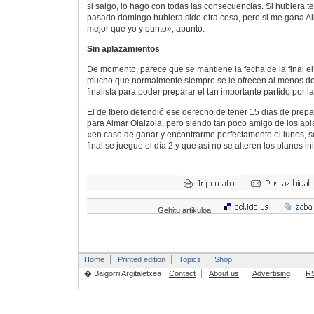
si salgo, lo hago con todas las consecuencias. Si hubiera t
pasado domingo hubiera sido otra cosa, pero si me gana A
mejor que yo y punto», apuntó.
Sin aplazamientos
De momento, parece que se mantiene la fecha de la final el
mucho que normalmente siempre se le ofrecen al menos d
finalista para poder preparar el tan importante partido por la
El de Ibero defendió ese derecho de tener 15 días de prepa
para Aimar Olaizola, pero siendo tan poco amigo de los ap
«en caso de ganar y encontrarme perfectamente el lunes, so
final se juegue el día 2 y que así no se alteren los planes ini
Gehitu artikuloa:
Home
Printed edition
Topics
Shop
� Baigorri Argitaletxea
Contact
About us
Advertising
R