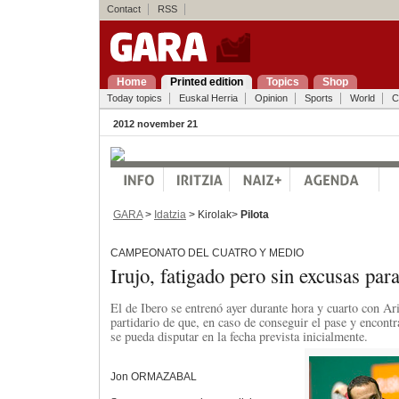
Contact
RSS
Home
Printed edition
Topics
Shop
Today topics
Euskal Herria
Opinion
Sports
World
C
2012 november 21
GARA
>
Idatzia
> Kirolak>
Pilota
CAMPEONATO DEL CUATRO Y MEDIO
Irujo, fatigado pero sin excusas par
El de Ibero se entrenó ayer durante hora y cuarto con Ar
partidario de que, en caso de conseguir el pase y encontra
se pueda disputar en la fecha prevista inicialmente.
Jon ORMAZABAL