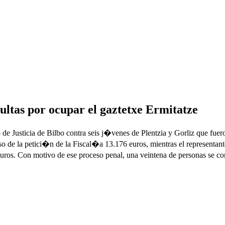
ultas por ocupar el gaztetxe Ermitatze
e Justicia de Bilbo contra seis j�venes de Plentzia y Gorliz que fueron 
so de la petici�n de la Fiscal�a 13.176 euros, mientras el representan
ros. Con motivo de ese proceso penal, una veintena de personas se conce