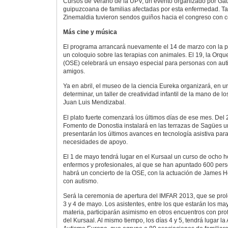
Cursos de Verano de la UPV, un evento organizado por Gau
guipuzcoana de familias afectadas por esta enfermedad. T
Zinemaldia tuvieron sendos guiños hacia el congreso con c
Más cine y música
El programa arrancará nuevamente el 14 de marzo con la p
un coloquio sobre las terapias con animales. El 19, la Orqu
(OSE) celebrará un ensayo especial para personas con auti
amigos.
Ya en abril, el museo de la ciencia Eureka organizará, en un
determinar, un taller de creatividad infantil de la mano de los
Juan Luis Mendizabal.
El plato fuerte comenzará los últimos días de ese mes. Del 
Fomento de Donostia instalará en las terrazas de Sagües u
presentarán los últimos avances en tecnología asistiva par
necesidades de apoyo.
El 1 de mayo tendrá lugar en el Kursaal un curso de ocho h
enfermos y profesionales, al que se han apuntado 600 per
habrá un concierto de la OSE, con la actuación de James Hob
con autismo.
Será la ceremonia de apertura del IMFAR 2013, que se prol
3 y 4 de mayo. Los asistentes, entre los que estarán los ma
materia, participarán asimismo en otros encuentros con pro
del Kursaal. Al mismo tiempo, los días 4 y 5, tendrá lugar 