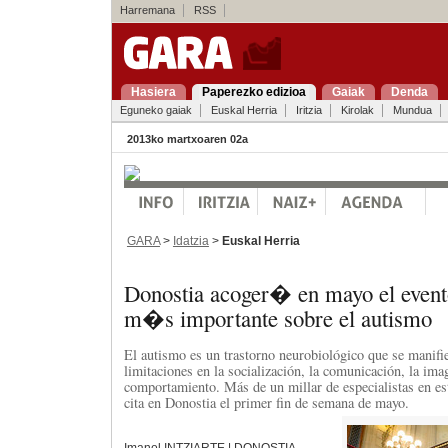
Harremana
RSS
Hasiera
Paperezko edizioa
Gaiak
Denda
Eguneko gaiak
Euskal Herria
Iritzia
Kirolak
Mundua
2013ko martxoaren 02a
GARA
>
Idatzia
>
Euskal Herria
Donostia acoger� en mayo el evento
m�s importante sobre el autismo
El autismo es un trastorno neurobiológico que se manifie
limitaciones en la socialización, la comunicación, la ima
comportamiento. Más de un millar de especialistas en es
cita en Donostia el primer fin de semana de mayo.
Imanol INTZIARTE | DONOSTIA