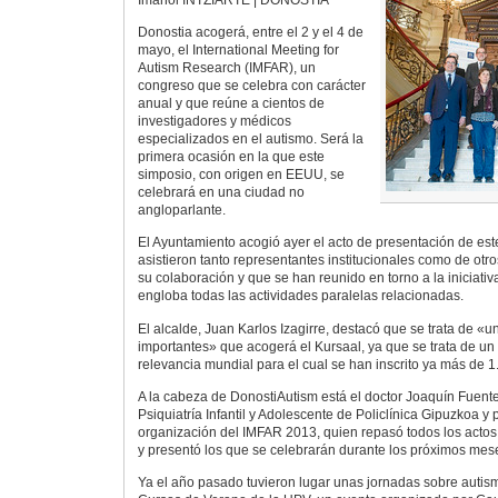
Donostia acogerá, entre el 2 y el 4 de
mayo, el International Meeting for
Autism Research (IMFAR), un
congreso que se celebra con carácter
anual y que reúne a cientos de
investigadores y médicos
especializados en el autismo. Será la
primera ocasión en la que este
simposio, con origen en EEUU, se
celebrará en una ciudad no
angloparlante.
El Ayuntamiento acogió ayer el acto de presentación de est
asistieron tanto representantes institucionales como de ot
su colaboración y que se han reunido en torno a la iniciati
engloba todas las actividades paralelas relacionadas.
El alcalde, Juan Karlos Izagirre, destacó que se trata de «
importantes» que acogerá el Kursaal, ya que se trata de un
relevancia mundial para el cual se han inscrito ya más de 1
A la cabeza de DonostiAutism está el doctor Joaquín Fuentes
Psiquiatría Infantil y Adolescente de Policlínica Gipuzkoa y 
organización del IMFAR 2013, quien repasó todos los actos 
y presentó los que se celebrarán durante los próximos mes
Ya el año pasado tuvieron lugar unas jornadas sobre autis