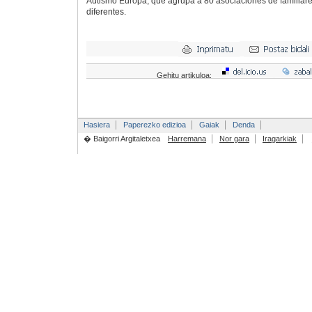
Autismo Europa, que agrupa a 80 asociaciones de familiar
diferentes.
Gehitu artikuloa:
Hasiera
Paperezko edizioa
Gaiak
Denda
� Baigorri Argitaletxea
Harremana
Nor gara
Iragarkiak