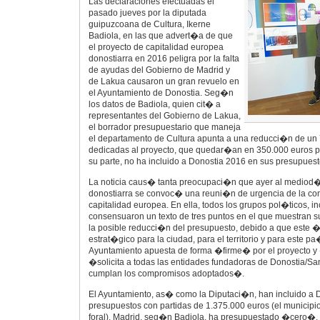
Las declaraciones efectuadas el
pasado jueves por la diputada
guipuzcoana de Cultura, Ikerne
Badiola, en las que advert�a de que
el proyecto de capitalidad europea
donostiarra en 2016 peligra por la falta
de ayudas del Gobierno de Madrid y
de Lakua causaron un gran revuelo en
el Ayuntamiento de Donostia. Seg�n
los datos de Badiola, quien cit� a
representantes del Gobierno de Lakua,
el borrador presupuestario que maneja
el departamento de Cultura apunta a una reducci�n de un 
dedicadas al proyecto, que quedar�an en 350.000 euros p
su parte, no ha incluido a Donostia 2016 en sus presupuest
La noticia caus� tanta preocupaci�n que ayer al mediod�
donostiarra se convoc� una reuni�n de urgencia de la co
capitalidad europea. En ella, todos los grupos pol�ticos, i
consensuaron un texto de tres puntos en el que muestra
la posible reducci�n del presupuesto, debido a que este 
estrat�gico para la ciudad, para el territorio y para este 
Ayuntamiento apuesta de forma �firme� por el proyecto
�solicita a todas las entidades fundadoras de Donostia/S
cumplan los compromisos adoptados�.
El Ayuntamiento, as� como la Diputaci�n, han incluido a 
presupuestos con partidas de 1.375.000 euros (el municipio
foral). Madrid, seg�n Badiola, ha presupuestado �cero�, m