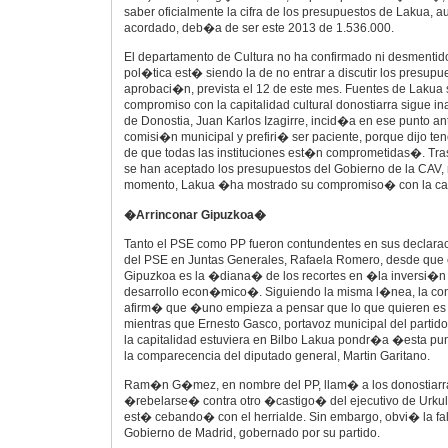
saber oficialmente la cifra de los presupuestos de Lakua, 
acordado, deb�a de ser este 2013 de 1.536.000.
El departamento de Cultura no ha confirmado ni desmentido 
pol�tica est� siendo la de no entrar a discutir los presupu
aprobaci�n, prevista el 12 de este mes. Fuentes de Lakua
compromiso con la capitalidad cultural donostiarra sigue ina
de Donostia, Juan Karlos Izagirre, incid�a en ese punto an
comisi�n municipal y prefiri� ser paciente, porque dijo te
de que todas las instituciones est�n comprometidas�. Tr
se han aceptado los presupuestos del Gobierno de la CAV,
momento, Lakua �ha mostrado su compromiso� con la cap
�Arrinconar Gipuzkoa�
Tanto el PSE como PP fueron contundentes en sus declarac
del PSE en Juntas Generales, Rafaela Romero, desde que
Gipuzkoa es la �diana� de los recortes en �la inversi�n 
desarrollo econ�mico�. Siguiendo la misma l�nea, la co
afirm� que �uno empieza a pensar que lo que quieren es
mientras que Ernesto Gasco, portavoz municipal del partido
la capitalidad estuviera en Bilbo Lakua pondr�a �esta pun
la comparecencia del diputado general, Martin Garitano.
Ram�n G�mez, en nombre del PP, llam� a los donostiarr
�rebelarse� contra otro �castigo� del ejecutivo de Urkull
est� cebando� con el herrialde. Sin embargo, obvi� la fa
Gobierno de Madrid, gobernado por su partido.