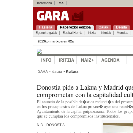
Harremana
RSS
Hasiera
Paperezko edizioa
Gaiak
Denda
Eguneko gaiak
Euskal Herria
Iritzia
Kirolak
Mundua
2013ko martxoaren 02a
GARA
>
Idatzia
>
Kultura
Donostia pide a Lakua y Madrid qu
comprometan con la capitalidad cul
El anuncio de la posible dr�stica reducci�n del presup
en los presupuestos de Lakua provoc� ayer una reuni�n
Ayuntamiento de la capital guipuzcoana. Todos los grupo
que se cumplan los compromisos institucionales.
N.B. | DONOSTIA