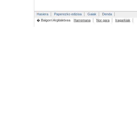
Hasiera
Paperezko edizioa
Gaiak
Denda
� Baigorri Argitaletxea
Harremana
Nor gara
Iragarkiak