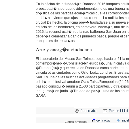
En la oficina de la fundaci�n Donostia 2016 tampoco ocult
preocupaci�n, porque, evidentemente, no es una buena no
dr�stica de las partidas econ�micas que les corresponden.
tambi�n tuvieron que ajustar sus cuentas. La noticia les 
crucial De hecho, la oficina prev� trasladarse a su nueva s
edificio de los bomberos, en primavera. Adem�s, una de l
2016, la reconstrucci�n de la nao ballenera San Juan en los
deber�a comenzar a dar los primeros pasos, porque el tie
trabajos es de tres a�os.
Arte y energ�a ciudadana
El Laboratorio del Museo San Telmo acoge hasta el 21 la m
contempor�neo �Constelaci�n europa�, una iniciativa qu
�Europa (n)� y que recala en Donostia como parte de un
vincula otras ciudades como Oslo, Lodz, Londres, Bruselas
Sad. Es una de las muchas actividades programadas para 
edici�n del festival amateur Olatu Talka/Rompeolas (24-2
pasado consigui� reunir a 2.500 participantes, u otra expo
inaugurar� en junio -�Tratado de paz�-, una de las apue
GARA
Gehitu artikuloa: