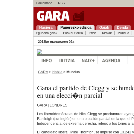
Harremana
RSS
Hasiera
Paperezko edizioa
Gaiak
Denda
Eguneko gaiak
Euskal Herria
Iritzia
Kirolak
Mundua
2013ko martxoaren 02a
GARA
>
Idatzia
>
Mundua
Gana el partido de Clegg y se hund
en una elecci�n parcial
GARA | LONDRES
Los liberaldemócratas de Nick Clegg se proclamaron ayer
Eastleigh (sur inglés) en una elección parcial en la que el P
Independencia, de extrema derecha, relegó a los tories a la
El candidato liberal, Mike Thornton, se impuso con 13.242 