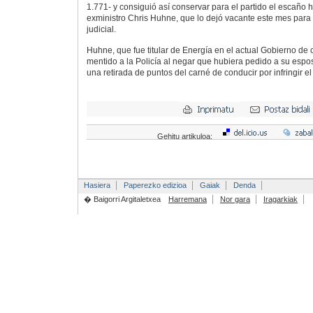
1.771- y consiguió así conservar para el partido el escaño
exministro Chris Huhne, que lo dejó vacante este mes para 
judicial.
Huhne, que fue titular de Energía en el actual Gobierno de 
mentido a la Policía al negar que hubiera pedido a su espo
una retirada de puntos del carné de conducir por infringir el
Gehitu artikuloa:
Hasiera
Paperezko edizioa
Gaiak
Denda
� Baigorri Argitaletxea
Harremana
Nor gara
Iragarkiak