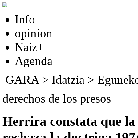
Info
opinion
Naiz+
Agenda
GARA
>
Idatzia
>
Eguneko
derechos de los presos
Herrira constata que l
rechaza la doctrina 197