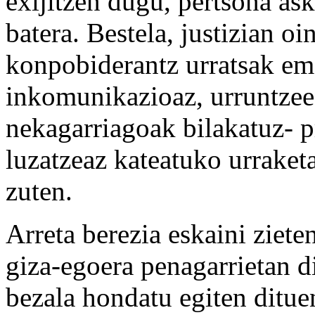
exijitzen dugu, pertsona ask
batera. Bestela, justizian o
konpobiderantz urratsak em
inkomunikazioaz, urruntzeez
nekagarriagoak bilakatuz- p
luzatzeaz kateatuko urraketa
zuten.
Arreta berezia eskaini zieten
giza-egoera penagarrietan d
bezala hondatu egiten ditue