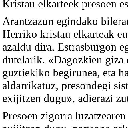
Kristau elkarteek presoen e
Arantzazun egindako bilera
Herriko kristau elkarteak e
azaldu dira, Estrasburgon e
dutelarik. «Dagozkien giza 
guztiekiko begirunea, eta h
aldarrikatuz, presondegi si
exijitzen dugu», adierazi zu
Presoen zigorra luzatzearen