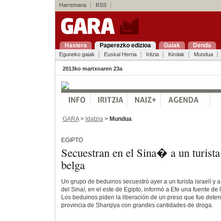
Harremana
RSS
Hasiera
Paperezko edizioa
Gaiak
Denda
Eguneko gaiak
Euskal Herria
Iritzia
Kirolak
Mundua
2013ko martxoaren 23a
GARA
>
Idatzia
>
Mundua
EGIPTO
Secuestran en el Sina� a un turist
belga
Un grupo de beduinos secuestró ayer a un turista israelí y 
del Sinaí, en el este de Egipto, informó a Efe una fuente de 
Los beduinos piden la liberación de un preso que fue deten
provincia de Sharqiya con grandes cantidades de droga.