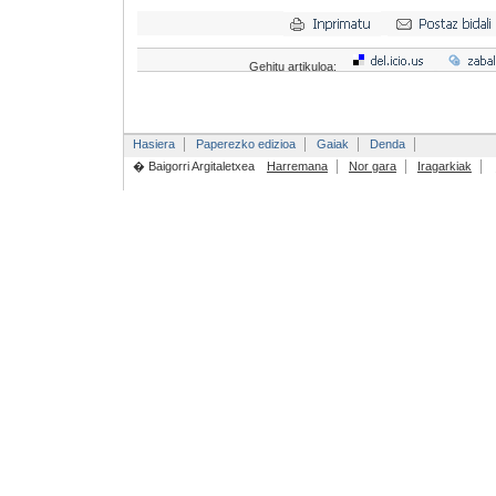
Gehitu artikuloa:
Hasiera
Paperezko edizioa
Gaiak
Denda
� Baigorri Argitaletxea
Harremana
Nor gara
Iragarkiak