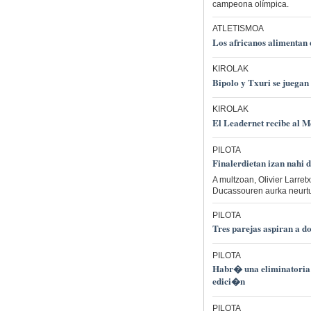
campeona olímpica.
ATLETISMOA
Los africanos alimentan 
KIROLAK
Bipolo y Txuri se juegan 
KIROLAK
El Leadernet recibe al 
PILOTA
Finalerdietan izan nahi 
A multzoan, Olivier Larret
Ducassouren aurka neurtuk
PILOTA
Tres parejas aspiran a d
PILOTA
Habr� una eliminatoria 
edici�n
PILOTA