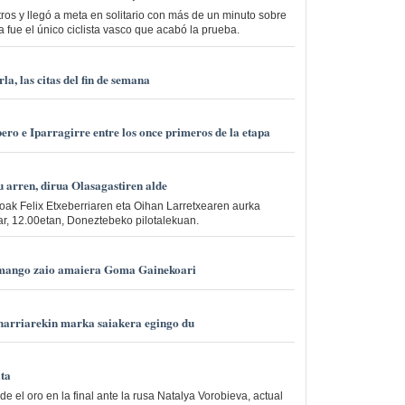
tros y llegó a meta en solitario con más de un minuto sobre
 fue el único ciclista vasco que acabó la prueba.
a, las citas del fin de semana
ero e Iparragirre entre los once primeros de la etapa
u arren, dirua Olasagastiren alde
noak Felix Etxeberriaren eta Oihan Larretxearen aurka
har, 12.00etan, Doneztebeko pilotalekuan.
emango zaio amaiera Goma Gainekoari
 harriarekin marka saiakera egingo du
ata
e el oro en la final ante la rusa Natalya Vorobieva, actual