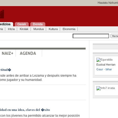
Hautatu hizkunt
edizioa
Gaiak
Denda
ria
Iritzia
Kirolak
Mundua
Kultura
Ekonomia
Euskal Herrian
ctitud�
Gaur - bihar
desde antes de arribar a Lezama y después siempre ha
como jugador y su humanidad.
idad en una idea, claves del �xito
 con los jóvenes ha permitido alcanzar la mejor posición