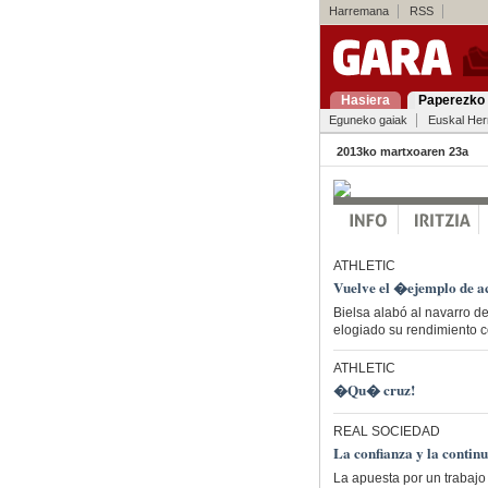
Harremana
RSS
Hasiera
Paperezko 
Eguneko gaiak
Euskal Her
2013ko martxoaren 23a
ATHLETIC
Vuelve el �ejemplo de a
Bielsa alabó al navarro 
elogiado su rendimiento 
ATHLETIC
�Qu� cruz!
REAL SOCIEDAD
La confianza y la continu
La apuesta por un trabajo