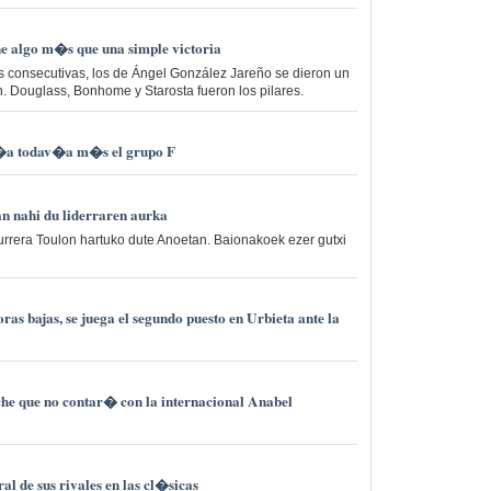
 algo m�s que una simple victoria
s consecutivas, los de Ángel González Jareño se dieron un
 Douglass, Bonhome y Starosta fueron los pilares.
 l�a todav�a m�s el grupo F
n nahi du liderraren aurka
aurrera Toulon hartuko dute Anoetan. Baionakoek ezer gutxi
ras bajas, se juega el segundo puesto en Urbieta ante la
che que no contar� con la internacional Anabel
l de sus rivales en las cl�sicas