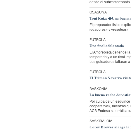
desde el subcampeonato.
OSASUNA
Toni Ruiz: �Una buena 
El preparador físico expl
jugadores» y «resetear».
FUTBOLA
Una final adelantada
El Amorebieta defiende la
temporada y a un rival imp
Los goleadores faltarán a l
FUTBOLA
El Triman Navarra visita 
BASKONIA
La buena racha donostiar
Por culpa de un esguince 
cooperativo», mientras qu
ACB Endesa su errática tra
SASKIBALOIA
Corey Brewer alarga la r