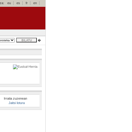
za:
eu
es
fr
en
�
Irratia zuzenean
Jaitsi lotura