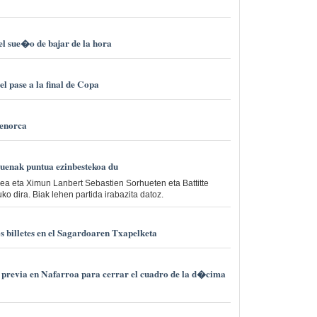
el sue�o de bajar de la hora
el pase a la final de Copa
Menorca
duenak puntua ezinbestekoa du
xea eta Ximun Lanbert Sebastien Sorhueten eta Battitte
o dira. Biak lehen partida irabazita datoz.
os billetes en el Sagardoaren Txapelketa
previa en Nafarroa para cerrar el cuadro de la d�cima