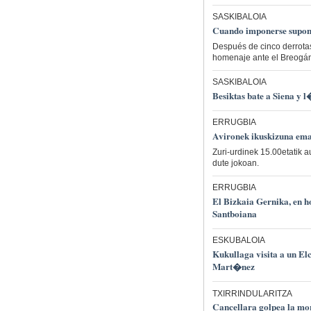
SASKIBALOIA
Cuando imponerse supone
Después de cinco derrota
homenaje ante el Breogán.
SASKIBALOIA
Besiktas bate a Siena y
ERRUGBIA
Avironek ikuskizuna ema
Zuri-urdinek 15.00etatik 
dute jokoan.
ERRUGBIA
El Bizkaia Gernika, en ho
Santboiana
ESKUBALOIA
Kukullaga visita a un El
Mart�nez
TXIRRINDULARITZA
Cancellara golpea la mora