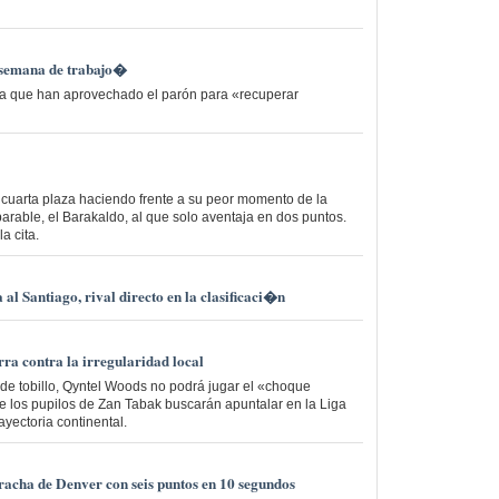
semana de trabajo�
ica que han aprovechado el parón para «recuperar
 cuarta plaza haciendo frente a su peor momento de la
arable, el Barakaldo, al que solo aventaja en dos puntos.
a cita.
al Santiago, rival directo en la clasificaci�n
ra contra la irregularidad local
de tobillo, Qyntel Woods no podrá jugar el «choque
e los pupilos de Zan Tabak buscarán apuntalar en la Liga
yectoria continental.
acha de Denver con seis puntos en 10 segundos