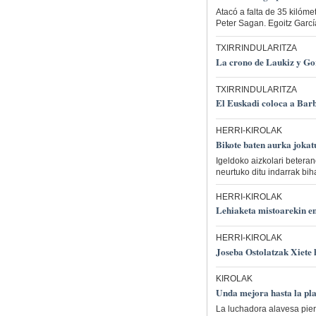
Atacó a falta de 35 kilóme
Peter Sagan. Egoitz García
TXIRRINDULARITZA
La crono de Laukiz y Gorl
TXIRRINDULARITZA
El Euskadi coloca a Barb
HERRI-KIROLAK
Bikote baten aurka jokat
Igeldoko aizkolari betera
neurtuko ditu indarrak bi
HERRI-KIROLAK
Lehiaketa mistoarekin 
HERRI-KIROLAK
Joseba Ostolatzak Xiete
KIROLAK
Unda mejora hasta la pl
La luchadora alavesa pierd