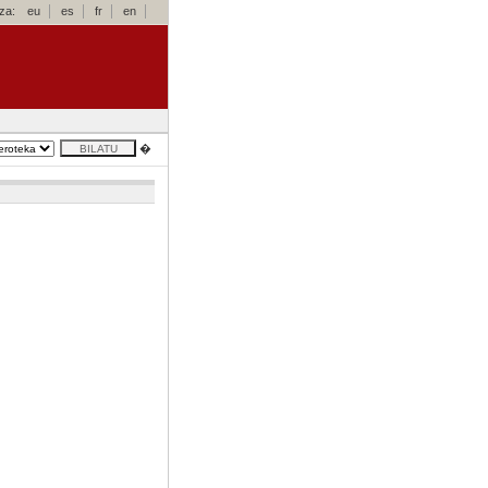
za:
eu
es
fr
en
�