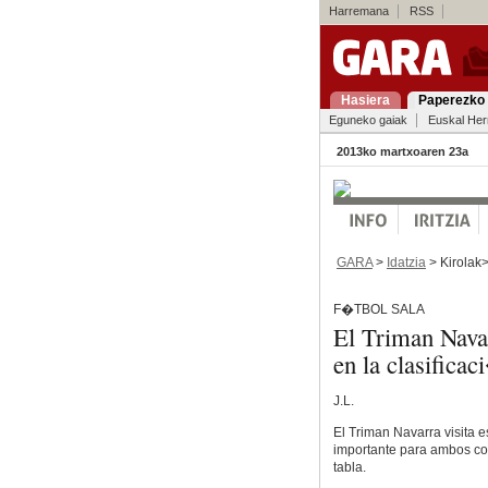
Harremana
RSS
Hasiera
Paperezko 
Eguneko gaiak
Euskal Her
2013ko martxoaren 23a
GARA
>
Idatzia
> Kirolak
F�TBOL SALA
El Triman Navarr
en la clasifica
J.L.
El Triman Navarra visita e
importante para ambos con
tabla.