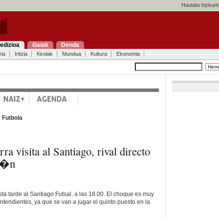
Hautatu hizkunt
edizioa
Gaiak
Denda
ria
Iritzia
Kirolak
Mundua
Kultura
Ekonomia
>
Futbola
a visita al Santiago, rival directo
ci�n
sta tarde al Santiago Futsal, a las 18.00. El choque es muy
tendientes, ya que se van a jugar el quinto puesto en la