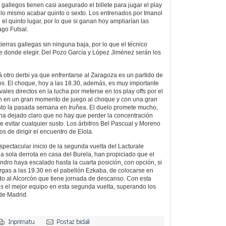
gallegos tienen casi asegurado el billete para jugar el play
 es lo mismo acabar quinto o sexto. Los entrenados por Imanol
el quinto lugar, por lo que si ganan hoy ampliarían las
ago Futsal.
ierras gallegas sin ninguna baja, por lo que el técnico
ne donde elegir. Del Pozo García y López Jiménez serán los
 otro derbi ya que enfrentarse al Zaragoza es un partido de
nos. El choque, hoy a las 18.30, además, es muy importante
ales directos en la lucha por meterse en los play offs por el
gan en un gran momento de juego al choque y con una gran
unto la pasada semana en Iruñea. El duelo promete mucho,
o ha dejado claro que no hay que perder la concentración
ue evitar cualquier susto. Los árbitros Bel Pascual y Moreno
s de dirigir el encuentro de Elola.
spectacular inicio de la segunda vuelta del Lacturale
na sola derrota en casa del Burela, han propiciado que el
dro haya escalado hasta la cuarta posición, con opción, si
gas a las 19.30 en el pabellón Ezkaba, de colocarse en
do al Alcorcón que tiene jornada de descanso. Con esta
es el mejor equipo en esta segunda vuelta, superando los
 de Madrid.