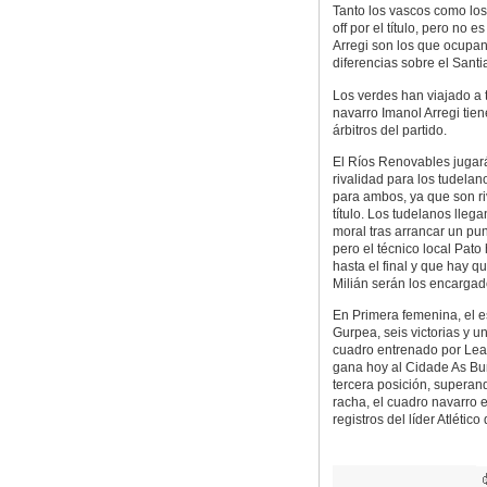
Tanto los vascos como los 
off por el título, pero no
Arregi son los que ocupan 
diferencias sobre el Santi
Los verdes han viajado a t
navarro Imanol Arregi tie
árbitros del partido.
El Ríos Renovables jugará
rivalidad para los tudela
para ambos, ya que son riv
título. Los tudelanos lle
moral tras arrancar un p
pero el técnico local Pat
hasta el final y que hay q
Milián serán los encargado
En Primera femenina, el e
Gurpea, seis victorias y u
cuadro entrenado por Lean
gana hoy al Cidade As Bur
tercera posición, superan
racha, el cuadro navarro 
registros del líder Atlético