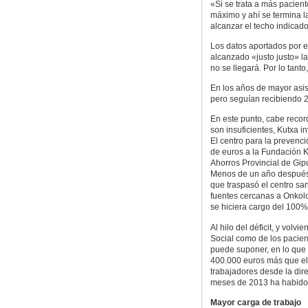
«Si se trata a más pacien
máximo y ahí se termina l
alcanzar el techo indicado
Los datos aportados por e
alcanzado «justo justo» la
no se llegará. Por lo tant
En los años de mayor asis
pero seguían recibiendo 21
En este punto, cabe reco
son insuficientes, Kutxa i
El centro para la prevenc
de euros a la Fundación Ku
Ahorros Provincial de Gip
Menos de un año después,
que traspasó el centro san
fuentes cercanas a Onkolog
se hiciera cargo del 100%
Al hilo del déficit, y volv
Social como de los pacient
puede suponer, en lo que r
400.000 euros más que el
trabajadores desde la dire
meses de 2013 ha habido
Mayor carga de trabajo