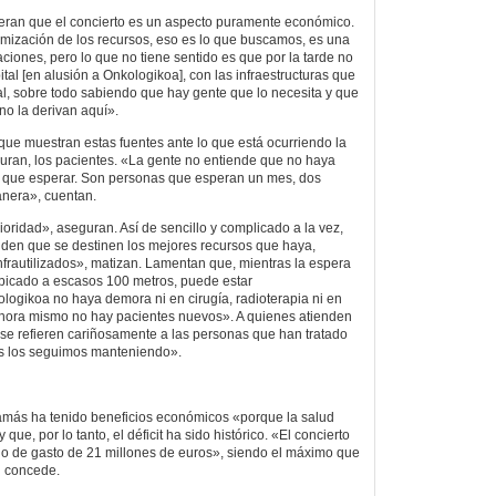
deran que el concierto es un aspecto puramente económico.
mización de los recursos, eso es lo que buscamos, es una
uaciones, pero lo que no tiene sentido es que por la tarde no
tal [en alusión a Onkologikoa], con las infraestructuras que
l, sobre todo sabiendo que hay gente que lo necesita y que
no la derivan aquí».
ue muestran estas fuentes ante lo que está ocurriendo la
uran, los pacientes. «La gente no entiende que no haya
ya que esperar. Son personas que esperan un mes, dos
anera», cuentan.
ioridad», aseguran. Así de sencillo y complicado a la vez,
 Piden que se destinen los mejores recursos que haya,
infrautilizados», matizan. Lamentan que, mientras la espera
ubicado a escasos 100 metros, puede estar
ogikoa no haya demora ni en cirugía, radioterapia ni en
«Ahora mismo no hay pacientes nuevos». A quienes atienden
se refieren cariñosamente a las personas que han tratado
os los seguimos manteniendo».
amás ha tenido beneficios económicos «porque la salud
 que, por lo tanto, el déficit ha sido histórico. «El concierto
ho de gasto de 21 millones de euros», siendo el máximo que
d concede.