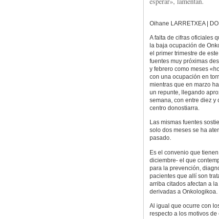
esperar», lamentan.
Oihane LARRETXEA | D
A falta de cifras oficiales
la baja ocupación de Onk
el primer trimestre de est
fuentes muy próximas des
y febrero como meses «ho
con una ocupación en tor
mientras que en marzo ha
un repunte, llegando apr
semana, con entre diez y 
centro donostiarra.
Las mismas fuentes sostie
solo dos meses se ha ate
pasado.
Es el convenio que tienen
diciembre- el que contempl
para la prevención, diagnó
pacientes que allí son tra
arriba citados afectan a 
derivadas a Onkologikoa.
Al igual que ocurre con lo
respecto a los motivos de