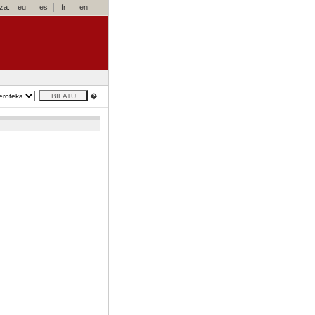
za:
eu
es
fr
en
�