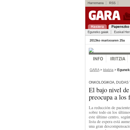
Harremana
RSS
Hasiera
Paperezko 
Eguneko gaiak
Euskal Her
2013ko martxoaren 25a
GARA
>
Idatzia
>
Egunek
ONKOLOGIKOA, DUDAS
El bajo nivel 
preocupa a los f
La reducción de pacient
sobre todo en los último
este último centro, según
lista de espera está aum
una gran descompensación