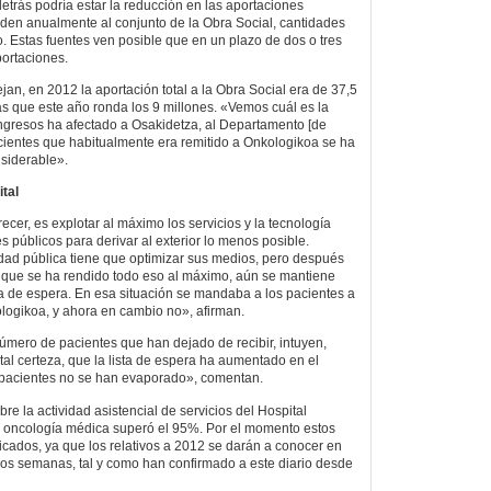
etrás podría estar la reducción en las aportaciones
en anualmente al conjunto de la Obra Social, cantidades
 Estas fuentes ven posible que en un plazo de dos o tres
ortaciones.
an, en 2012 la aportación total a la Obra Social era de 37,5
as que este año ronda los 9 millones. «Vemos cuál es la
ngresos ha afectado a Osakidetza, al Departamento [de
cientes que habitualmente era remitido a Onkologikoa se ha
siderable».
tal
recer, es explotar al máximo los servicios y la tecnología
es públicos para derivar al exterior lo menos posible.
ad pública tiene que optimizar sus medios, pero después
ez que se ha rendido todo eso al máximo, aún se mantiene
ta de espera. En esa situación se mandaba a los pacientes a
logikoa, y ahora en cambio no», afirman.
úmero de pacientes que han dejado de recibir, intuyen,
tal certeza, que la lista de espera ha aumentado en el
 pacientes no se han evaporado», comentan.
e la actividad asistencial de servicios del Hospital
n oncología médica superó el 95%. Por el momento estos
licados, ya que los relativos a 2012 se darán a conocer en
os semanas, tal y como han confirmado a este diario desde