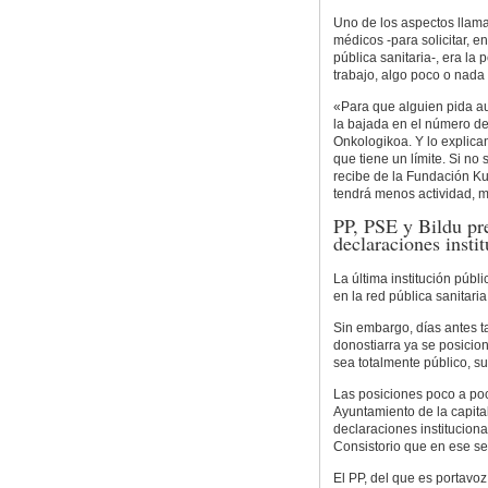
Uno de los aspectos llamat
médicos -para solicitar, e
pública sanitaria-, era la
trabajo, algo poco o nada 
«Para que alguien pida au
la bajada en el número de 
Onkologikoa. Y lo explican
que tiene un límite. Si no 
recibe de la Fundación Kut
tendrá menos actividad, más
PP, PSE y Bildu pr
declaraciones insti
La última institución públ
en la red pública sanitari
Sin embargo, días antes 
donostiarra ya se posicion
sea totalmente público, s
Las posiciones poco a poc
Ayuntamiento de la capita
declaraciones instituciona
Consistorio que en ese se
El PP, del que es portavo