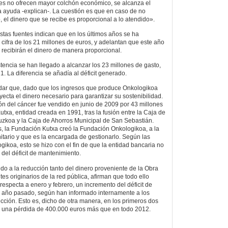
tes no ofrecen mayor colchón económico, se alcanza el
a ayuda -explican-. La cuestión es que en caso de no
, el dinero que se recibe es proporcional a lo atendido».
stas fuentes indican que en los últimos años se ha
 cifra de los 21 millones de euros, y adelantan que este año
o, recibirán el dinero de manera proporcional.
tencia se han llegado a alcanzar los 23 millones de gasto,
. La diferencia se añadía al déficit generado.
rdar que, dado que los ingresos que produce Onkologikoa
nyecta el dinero necesario para garantizar su sostenibilidad.
ión del cáncer fue vendido en junio de 2009 por 43 millones
txa, entidad creada en 1991, tras la fusión entre la Caja de
uzkoa y la Caja de Ahorros Municipal de San Sebastián.
 la Fundación Kutxa creó la Fundación Onkologikoa, a la
itario y que es la encargada de gestionarlo. Según las
ikoa, esto se hizo con el fin de que la entidad bancaria no
 del déficit de mantenimiento.
iendo a la reducción tanto del dinero proveniente de la Obra
es originarios de la red pública, afirman que todo ello
especta a enero y febrero, un incremento del déficit de
 año pasado, según han informado internamente a los
cción. Esto es, dicho de otra manera, en los primeros dos
 una pérdida de 400.000 euros más que en todo 2012.