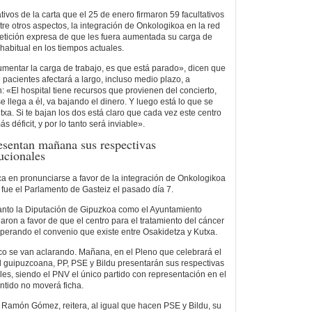
ivos de la carta que el 25 de enero firmaron 59 facultativos
ntre otros aspectos, la integración de Onkologikoa en la red
 petición expresa de que les fuera aumentada su carga de
habitual en los tiempos actuales.
mentar la carga de trabajo, es que está parado», dicen que
pacientes afectará a largo, incluso medio plazo, a
: «El hospital tiene recursos que provienen del concierto,
se llega a él, va bajando el dinero. Y luego está lo que se
xa. Si te bajan los dos está claro que cada vez este centro
 déficit, y por lo tanto será inviable».
esentan mañana sus respectivas
tucionales
ica en pronunciarse a favor de la integración de Onkologikoa
a fue el Parlamento de Gasteiz el pasado día 7.
tanto la Diputación de Gipuzkoa como el Ayuntamiento
aron a favor de que el centro para el tratamiento del cáncer
uperando el convenio que existe entre Osakidetza y Kutxa.
o se van aclarando. Mañana, en el Pleno que celebrará el
l guipuzcoana, PP, PSE y Bildu presentarán sus respectivas
les, siendo el PNV el único partido con representación en el
ntido no moverá ficha.
z Ramón Gómez, reitera, al igual que hacen PSE y Bildu, su