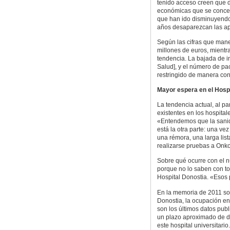
tenido acceso creen que d
económicas que se conced
que han ido disminuyendo.
años desaparezcan las ap
Según las cifras que manej
millones de euros, mientr
tendencia. La bajada de i
Salud], y el número de pa
restringido de manera con
Mayor espera en el Hospi
La tendencia actual, al pa
existentes en los hospital
«Entendemos que la sanid
está la otra parte: una v
una rémora, una larga lis
realizarse pruebas a Onko
Sobre qué ocurre con el n
porque no lo saben con to
Hospital Donostia. «Esos
En la memoria de 2011 sobr
Donostia, la ocupación e
son los últimos datos pub
un plazo aproximado de d
este hospital universitario.