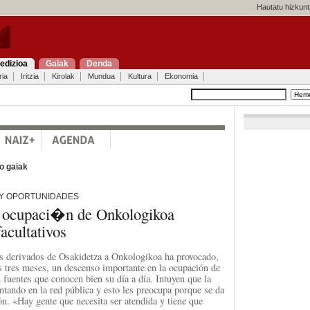
Hautatu hizkunt
edizioa
Gaiak
Denda
ria
Iritzia
Kirolak
Mundua
Kultura
Ekonomia
o gaiak
 Y OPORTUNIDADES
de ocupaci�n de Onkologikoa
acultativos
es derivados de Osakidetza a Onkologikoa ha provocado,
s tres meses, un descenso importante en la ocupación de
 fuentes que conocen bien su día a día. Intuyen que la
entando en la red pública y esto les preocupa porque se da
. «Hay gente que necesita ser atendida y tiene que