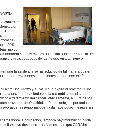
ONOSTIA
 que confirmen
ologikoa en
e 2013,
criben enero
rrorosos»,
no al 30%,
bría habido
oximadamente a un 60%. Los datos son aún peores en fin de
quince camas ocupadas de las 75 que en total tiene el
nen que la asistencia se ha reducido de tal manera que en
ndido a un 15% menos de pacientes que en todo el año
 suscrito Osakidetza y Kutxa -y que expira el próximo 30 de
a la atención de pacientes de la red pública en el centro
stico y tratamiento del cáncer. Precisamente, el 88% de los
tados provienen de Osakidetza. Por lo tanto, los porcentajes
la mayoría de las personas que hasta hace pocos meses eran
s datos sobre la ocupación, tampoco hay información oficial
 este llamativo descenso. Las fuentes a las que GARA ha