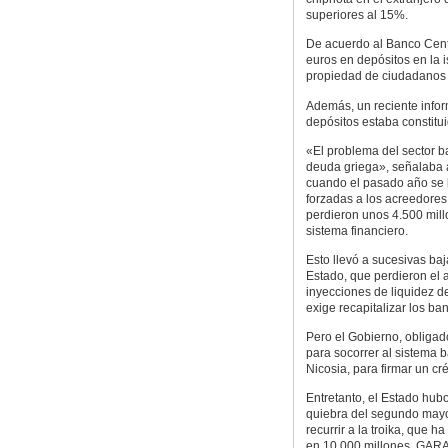
superiores al 15%.
De acuerdo al Banco Cent
euros en depósitos en la i
propiedad de ciudadanos 
Además, un reciente infor
depósitos estaba constitu
«El problema del sector ba
deuda griega», señalaba a 
cuando el pasado año se l
forzadas a los acreedores
perdieron unos 4.500 mill
sistema financiero.
Esto llevó a sucesivas baj
Estado, que perdieron el
inyecciones de liquidez d
exige recapitalizar los ba
Pero el Gobierno, obligado
para socorrer al sistema b
Nicosia, para firmar un cr
Entretanto, el Estado hubo
quiebra del segundo mayor
recurrir a la troika, que 
en 10.000 millones. GAR