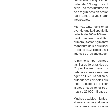
ciento, mientras que en el
orden del 1% según las úl
sería una reestructuraci
no asegurados con accione
Laiki Bank, una vez aparta
incobrables.
Mientras tanto, los client
ayer de que la disponibili
reducía de 260 a 100 euros
Bank, mientras que el Ban
primero, Kostas Arjimantri
reapertura de las sucursa
Europeo (BCE) decida si 
liquidez de las entidades.
Al mismo tiempo, las nego
las filiales de estos dos 
Chipre, Hellenic Bank, qu
debido a «cuestiones pend
agencia CNA. La causa de 
autoridades chipriotas qu
modo la quiebra del siste
filiales griegas de los t
más de 25.000 millones de
Muchos establecimientos d
abastecimiento, y algunos
únicamente para dos o tre