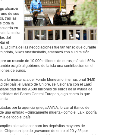
go alcanzó
n uno de sus
, tras las
e toda la
 acuerdo en
 de la troika
tos del
tar el
sla. El clima de las negociaciones fue tan tenso que durante
chipriota, Nikos Anastasiadis, amenazó con su dimisión.
ipre un rescate de 10.000 millones de euros, más del 50%
cambio exigió al gobierno de la isla una contribución en el
llones de euros.
bió a la insistencia del Fondo Monetario Internacional (FMI)
d del país, el Banco de Chipre, se fusionara con el Laikí
sabilidad de los 9.500 millones de euros de la Ayuda de
cibidos del Banco Central Europeo, algo contra lo que
uncia.
itadas por la agencia griega AMNA, forzar al Banco de
de una entidad «clínicamente muerta» como el Laikí podría
mía de todo el país.
mplica al establecer para los depósitos mayores de
e Chipre un tipo de gravamen de entre el 20 y 25 por