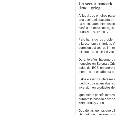
Un sector bancario 
deuda griega
Al igual que en otros país
una economía basada en el 
ha hecho aumentar los pro
pasó a un déficit del 6,3
2008 al 90% en 2012.
Pero han sido los problem
a la economía chipriota. 
euros en activos, es inm
millones, es decir 7,5 vec
Durante años, ha engordado
negocios en Europa y Orie
datos del BCE, en enero d
menores de un año era de
Estos elevados intereses 
medida que avanzaba la cr
inversión en productos de
Igualmente poseía interes
durante la pasada década,
entre 2006 y 2008.
Otra de las fuentes que a
chipriota en el extranjer