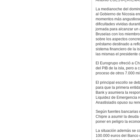
La medianoche del domin
al Gobierno de Nicosia e
momentos más angustiosos
dificultades vividas durant
jornada para alcanzar un
Bruselas con los miembros
sobre los aspectos concre
préstamo destinado a reflo
sistema financiero de la i
las mismas el presidente 
El Eurogrupo ofreció a Ch
del PIB de la isla, pero a 
proceso de otros 7.000 mi
El principal escollo se de
para que la primera entida
Bank y asumiera la respon
Liquidez de Emergencia re
Anastisiadis opuso su ren
Según fuentes bancarias c
Chipre a asumir la deuda 
poner en peligro la econo
La situación además se co
100.000 euros del Banco d