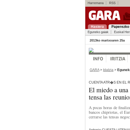
Harremana
RSS
Hasiera
Paperezko 
Eguneko gaiak
Euskal Her
2013ko martxoaren 25a
GARA
>
Idatzia
>
Egunek
CUENTA ATR�S EN EL 
El miedo a una
tensa las reuni
A pocas horas de finaliza
bancos chipriotas, el Eur
cerrarse las tensas negoc
Antonio CUESTA | ATENA