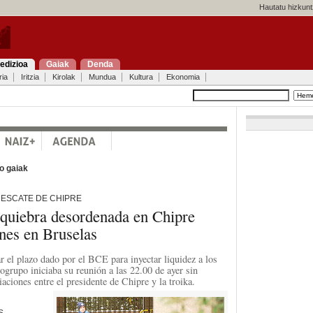
Hautatu hizkunt
edizioa
Gaiak
Denda
ria
Iritzia
Kirolak
Mundua
Kultura
Ekonomia
o gaiak
RESCATE DE CHIPRE
 quiebra desordenada en Chipre
ones en Bruselas
r el plazo dado por el BCE para inyectar liquidez a los
ogrupo iniciaba su reunión a las 22.00 de ayer sin
iaciones entre el presidente de Chipre y la troika.
S