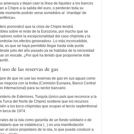
u amenaza y dejan caer la línea de liquidez a los bancos
can a Chipre a la salida del euro, o perderán toda su
 este momento podrán verse sometidos al `chantaje' de
riférica».
ero pronosticó que la crisis de Chipre tendrá
bles sobre el resto de la Eurozona, por mucho que se
zadores sobre la excepcionalidad del caso chipriota y la
ntrolar los efectos generados». Lo más inconcebible,
a, es que se haya permitido llegar hasta este punto
desde julio del año pasado ya se hablaba de la necesidad
sar un rescate. ¿Por qué ha tenido que posponerse éste
guntó.
l uso de las reservas de gas
hipre de que no use las reservas de gas en sus aguas como
que negocia con la troika (Comisión Europea, Banco Central
 Internacional) para su sector bancario.
sterio de Exteriores, Turquía (único país que reconoce a la
 Turca del Norte de Chipre) sostiene que los recursos
én a los turco-chipriotas que ocupan el tercio septentrional
ón turca de 1974.
rales de la isla como garantía de un fondo solidario o de
statario que se establezca (...) es una manifestación
ser el único propietario de la isla, lo que puede conducir a