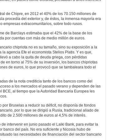
ral de Chipre, en 2012 el 40% de los 70.150 millones de
sla procedía del exterior y, de éstos, la inmensa mayoría era
o empresas extracomunitarios, sobre todo rusos.
me de Barclays estimaba que el 42% de la base de los
ida por cuentas con más de medio millón de euros.
ncario chipriota no es su tamaño, sino su exposición a la
la agencia Efe el economista Stelios Platis. Y es que,
levó a cabo la quita de deuda griega, con pérdidas
 de en torno al 75% de su inversión, los bancos chipriotas
ones de euros, lo que provocó que se tambaleara todo el
adas de la nota crediticia tanto de los bancos como del
 acceso a los mercados el pasado verano y dependen de las
el BCE, al tiempo que la Autoridad Bancaria Europea les
ncos.
 por Bruselas a reducir su déficit, no disponía de fondos
ancario, por lo que se dirigió a Rusia, tradicional aliado de
édito de 2.500 millones de euros al 4,5% de interés.
 de intervenir en junio pasado el Laiki Bank, para evitar la
 banco del país. No era suficiente y Nicosia hubo de
ha situado las necesidades de financiación del sector bancario
A