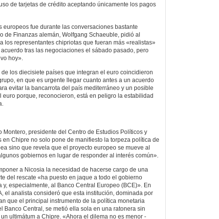
uso de tarjetas de crédito aceptando únicamente los pagos
tes europeos fue durante las conversaciones bastante
stro de Finanzas alemán, Wolfgang Schaeuble, pidió al
 a los representantes chipriotas que fueran más «realistas»
 acuerdo tras las negociaciones el sábado pasado, pero
vo hoy».
de los diecisiete países que integran el euro coincidieron
ogrupo, en que es urgente llegar cuanto antes a un acuerdo
ra evitar la bancarrota del país mediterráneo y un posible
l euro porque, reconocieron, está en peligro la estabilidad
a.
o Montero, presidente del Centro de Estudios Políticos y
s en Chipre no solo pone de manifiesto la torpeza política de
pea sino que revela que el proyecto europeo se mueve al
algunos gobiernos en lugar de responder al interés común».
mponer a Nicosia la necesidad de hacerse cargo de una
rte del rescate «ha puesto en jaque a todo el gobierno
 y, especialmente, al Banco Central Europeo (BCE)». En
 el analista consideró que esta institución, dominada por
n que el principal instrumento de la política monetaria
el Banco Central, se metió ella sola en una ratonera sin
 un ultimátum a Chipre. «Ahora el dilema no es menor -