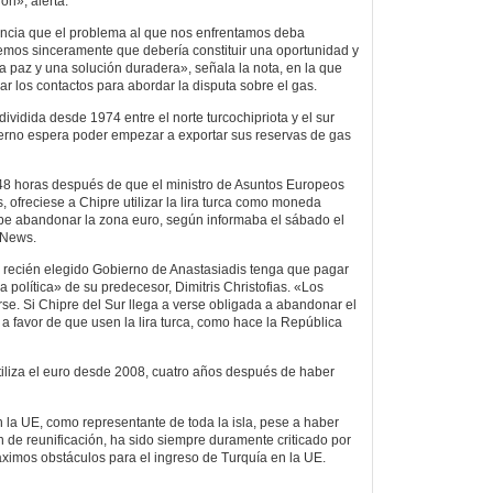
ón», alerta.
encia que el problema al que nos enfrentamos deba
eemos sinceramente que debería constituir una oportunidad y
 paz y una solución duradera», señala la nota, en la que
mar los contactos para abordar la disputa sobre el gas.
dividida desde 1974 entre el norte turcochipriota y el sur
ierno espera poder empezar a exportar sus reservas de gas
 48 horas después de que el ministro de Asuntos Europeos
 ofreciese a Chipre utilizar la lira turca como moneda
ebe abandonar la zona euro, según informaba el sábado el
y News.
l recién elegido Gobierno de Anastasiadis tenga que pagar
a política» de su predecesor, Dimitris Christofias. «Los
se. Si Chipre del Sur llega a verse obligada a abandonar el
a favor de que usen la lira turca, como hace la República
iliza el euro desde 2008, cuatro años después de haber
 la UE, como representante de toda la isla, pese a haber
 de reunificación, ha sido siempre duramente criticado por
ximos obstáculos para el ingreso de Turquía en la UE.