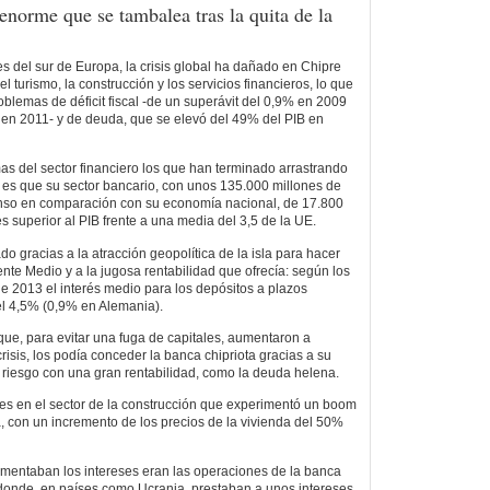
enorme que se tambalea tras la quita de la
es del sur de Europa, la crisis global ha dañado en Chipre
turismo, la construcción y los servicios financieros, lo que
blemas de déficit fiscal -de un superávit del 0,9% en 2009
% en 2011- y de deuda, que se elevó del 49% del PIB en
as del sector financiero los que han terminado arrastrando
Y es que su sector bancario, con unos 135.000 millones de
enso en comparación con su economía nacional, de 17.800
es superior al PIB frente a una media del 3,5 de la UE.
 gracias a la atracción geopolítica de la isla para hacer
nte Medio y a la jugosa rentabilidad que ofrecía: según los
e 2013 el interés medio para los depósitos a plazos
l 4,5% (0,9% en Alemania).
que, para evitar una fuga de capitales, aumentaron a
isis, los podía conceder la banca chipriota gracias a su
 riesgo con una gran rentabilidad, como la deuda helena.
es en el sector de la construcción que experimentó un boom
 con un incremento de los precios de la vivienda del 50%
limentaban los intereses eran las operaciones de la banca
o donde, en países como Ucrania, prestaban a unos intereses