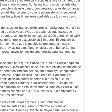
 resto de las entidades de crédito esta tasa sería menor, del
timas informaciones. Por tal motivo, la opción planteada
ón completa de este banco, compensando a los depositantes
s del «banco bueno» que resultaría de la fusión con el
dos los activos financieros confiables de los «tóxicos» o
es de estos dos bancos recibieron la noticia durante el día de
dad de efectivo a través de los cajeros automáticos se
 diarios, con un límite mensual de 3.000 euros, en el Laikí
co de Chipre lo estableció en 120 euros. El portavoz del
tis, informó de que la medida se prolongaría hasta la
les, prevista para mañana, o hasta que el Banco Central
inyecta nuevos fondos de emergencia para mantener la
ciaciones para que el Banco del Pireo de Grecia adquiera
bancos y quizás también la de la tercera entidad financiera de
e operan en territorio heleno, quedaron ayer congeladas
ientes», según explicó una fuente del Gobierno a la
esta decisión podría deberse a la presión que las
errían ejercer contra sus socios europeos, pues de ese
ma bancario de la isla se extendería también a Grecia. Las
res bancos cuentan con 330 sucursales, 5.000 empleados y
 euros en activos.
e la capital comenzaron a sufrir problemas de
 comerciantes aseguraron contar con existencias
s días más. Como agravante, la mayor parte del comercio