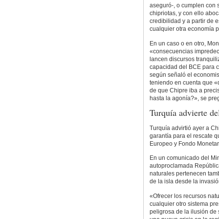
aseguró-, o cumplen con s
chipriotas, y con ello abo
credibilidad y a partir de
cualquier otra economía pe
En un caso o en otro, Mont
«consecuencias impredeci
lancen discursos tranquili
capacidad del BCE para co
según señaló el economist
teniendo en cuenta que «
de que Chipre iba a preci
hasta la agonía?», se pre
Turquía advierte de
Turquía advirtió ayer a C
garantía para el rescate 
Europeo y Fondo Monetario
En un comunicado del Mini
autoproclamada República
naturales pertenecen tambi
de la isla desde la invasi
«Ofrecer los recursos natu
cualquier otro sistema pre
peligrosa de la ilusión de 