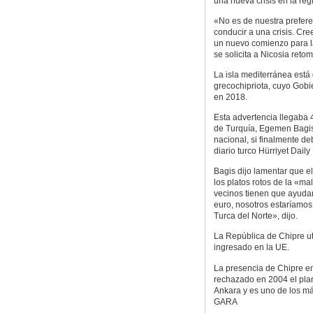
una nueva crisis en la regi
«No es de nuestra prefer
conducir a una crisis. Cr
un nuevo comienzo para la
se solicita a Nicosia reto
La isla mediterránea está 
grecochipriota, cuyo Gob
en 2018.
Esta advertencia llegaba
de Turquía, Egemen Bagis,
nacional, si finalmente d
diario turco Hürriyet Dail
Bagis dijo lamentar que e
los platos rotos de la «mal
vecinos tienen que ayudar
euro, nosotros estaríamos 
Turca del Norte», dijo.
La República de Chipre ut
ingresado en la UE.
La presencia de Chipre en
rechazado en 2004 el plan
Ankara y es uno de los má
GARA