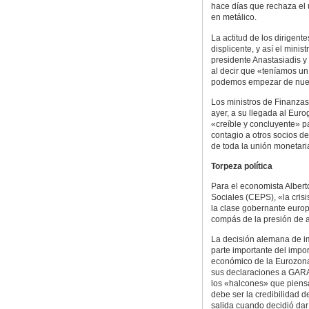
hace días que rechaza el 
en metálico.
La actitud de los dirigen
displicente, y así el mini
presidente Anastasiadis y
al decir que «teníamos un
podemos empezar de nue
Los ministros de Finanzas 
ayer, a su llegada al Eur
«creíble y concluyente» pa
contagio a otros socios de
de toda la unión monetari
Torpeza política
Para el economista Albert
Sociales (CEPS), «la crisi
la clase gobernante euro
compás de la presión de 
La decisión alemana de i
parte importante del impo
económico de la Eurozona
sus declaraciones a GARA,
los «halcones» que piensa
debe ser la credibilidad d
salida cuando decidió dar