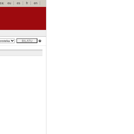
za:
eu
es
fr
en
�