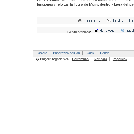
funciones y reforzar la figura de Monti, dentro y fuera del p
Gehitu artikuloa:
Hasiera
Paperezko edizioa
Gaiak
Denda
� Baigorri Argitaletxea
Harremana
Nor gara
Iragarkiak