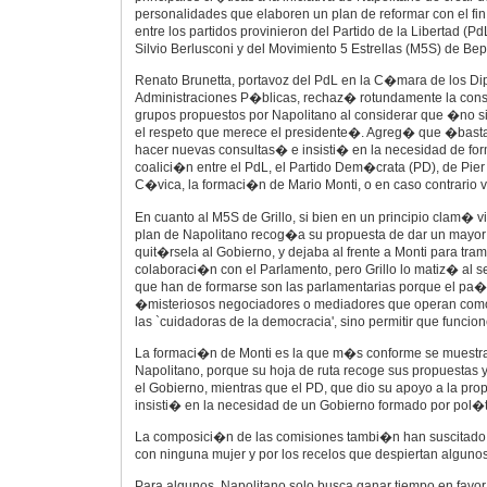
personalidades que elaboren un plan de reformar con el fin 
entre los partidos provinieron del Partido de la Libertad (Pd
Silvio Berlusconi y del Movimiento 5 Estrellas (M5S) de Bep
Renato Brunetta, portavoz del PdL en la C�mara de los Dip
Administraciones P�blicas, rechaz� rotundamente la const
grupos propuestos por Napolitano al considerar que �no s
el respeto que merece el presidente�. Agreg� que �basta
hacer nuevas consultas� e insisti� en la necesidad de fo
coalici�n entre el PdL, el Partido Dem�crata (PD), de Pier
C�vica, la formaci�n de Mario Monti, o en caso contrario vo
En cuanto al M5S de Grillo, si bien en un principio clam� vi
plan de Napolitano recog�a su propuesta de dar un mayor
quit�rsela al Gobierno, y dejaba al frente a Monti para tram
colaboraci�n con el Parlamento, pero Grillo lo matiz� al 
que han de formarse son las parlamentarias porque el pa�s
�misteriosos negociadores o mediadores que operan como 
las `cuidadoras de la democracia', sino permitir que funci
La formaci�n de Monti es la que m�s conforme se muestra
Napolitano, porque su hoja de ruta recoge sus propuestas 
el Gobierno, mientras que el PD, que dio su apoyo a la prop
insisti� en la necesidad de un Gobierno formado por pol�t
La composici�n de las comisiones tambi�n han suscitado 
con ninguna mujer y por los recelos que despiertan algunos
Para algunos, Napolitano solo busca ganar tiempo en favor