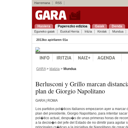
Harremana
RSS
Hasiera
Paperezko edizioa
Gaiak
Denda
Eguneko gaiak
Euskal Herria
Iritzia
Kirolak
Mundua
2013ko apirilaren 01a
GARA
>
Idatzia
>
Mundua
Berlusconi y Grillo marcan distanci
plan de Giorgio Napolitano
GARA | ROMA
Los partidos pol�ticos italianos empezaron ayer a marcar d
plan del presidente, Giorgio Napolitano, para intentar saca
pol�tico actual, despu�s de unas primeras horas de reco
a la decisi�n del jefe del Estado de no dimitir para agotar
principales cr�ticas a la iniciativa de Napolitano de crear