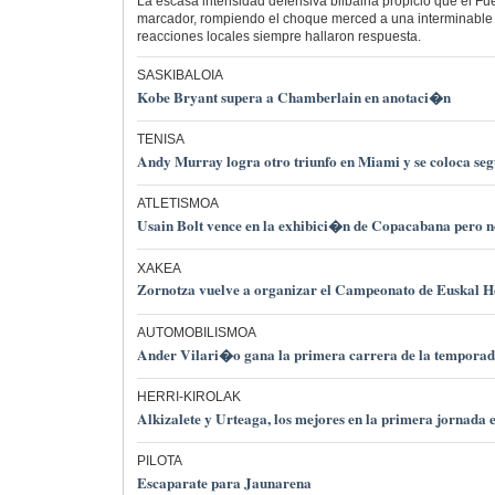
La escasa intensidad defensiva bilbaina propició que el F
marcador, rompiendo el choque merced a una interminable ll
reacciones locales siempre hallaron respuesta.
SASKIBALOIA
Kobe Bryant supera a Chamberlain en anotaci�n
TENISA
Andy Murray logra otro triunfo en Miami y se coloca se
ATLETISMOA
Usain Bolt vence en la exhibici�n de Copacabana pero 
XAKEA
Zornotza vuelve a organizar el Campeonato de Euskal H
AUTOMOBILISMOA
Ander Vilari�o gana la primera carrera de la temporad
HERRI-KIROLAK
Alkizalete y Urteaga, los mejores en la primera jornada 
PILOTA
Escaparate para Jaunarena