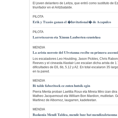
El joven delantero de Leitza, que entró como sustituto de Ez
triunfador en el Aritzbatalde.
PILOTA
Erik y Txasio ganan el �Invitational� de Acapulco
PILOTA
Larretxearen eta Ximun Lanberten ezustekoa
MENDIA
La arista noreste del Ulvetanna recibe su primera ascen
Los escaladores Leo Houlding, Jason Pickles, Chris Rabo
Reeves y el cineasta Alastair Lee escalan dicha arista de 1
dificultades de E6, 6b, 5.12 y A2. En total escalaron 35 lar
en la pared.
MENDIA
Bi talde faboritoek ez zuten hutsik egin
Pierra Menta proban Laetitia Roux eta Mireia Miro izan dira
Matheo Jacquemoud eta William Bon Mardion, mutiletan. Go
Martinez de Albornoz, laugarren, kadeteetan.
MENDIA
Baskonia Mendi Taldea, mende luze bat mendizaletasuna