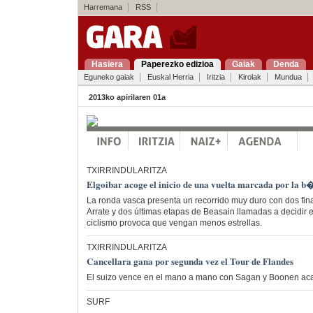
Harremana
RSS
Hasiera
Paperezko edizioa
Gaiak
Denda
Eguneko gaiak
Euskal Herria
Iritzia
Kirolak
Mundua
2013ko apirilaren 01a
TXIRRINDULARITZA
Elgoibar acoge el inicio de una vuelta marcada por la 
La ronda vasca presenta un recorrido muy duro con dos fina
Arrate y dos últimas etapas de Beasain llamadas a decidir el
ciclismo provoca que vengan menos estrellas.
TXIRRINDULARITZA
Cancellara gana por segunda vez el Tour de Flandes
El suizo vence en el mano a mano con Sagan y Boonen acab
SURF