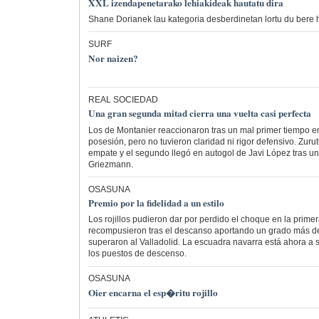
XXL izendapenetarako lehiakideak hautatu dira
Shane Dorianek lau kategoria desberdinetan lortu du bere 
SURF
Nor naizen?
REAL SOCIEDAD
Una gran segunda mitad cierra una vuelta casi perfecta
Los de Montanier reaccionaron tras un mal primer tiempo e
posesión, pero no tuvieron claridad ni rigor defensivo. Zuru
empate y el segundo llegó en autogol de Javi López tras u
Griezmann.
OSASUNA
Premio por la fidelidad a un estilo
Los rojillos pudieron dar por perdido el choque en la primer
recompusieron tras el descanso aportando un grado más de
superaron al Valladolid. La escuadra navarra está ahora a 
los puestos de descenso.
OSASUNA
Oier encarna el esp�ritu rojillo