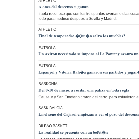
ATHLETIC
A once del descenso si ganan
Iraola reconoce que con los tres puntos «veríamos las cosa
todo para medirse después a Sevilla y Madrid.
ATHLETIC
Final de temporada: �Qui�n salva los muebles?
FUTBOLA
Un Aviron necesitado se impone al Le Pontet y avanza un 
FUTBOLA
Espanyol y Vitoria Bah�a ganaron sus partidos y jugar�
BASKONIA
Del 0-10 de inicio, a recibir una paliza en toda regla
Causeur y San Emeterio tiraron del carro, pero estuvieron 
SASKIBALOIA
En el seno del Cajasol empiezan a ver el pozo del descens
BILBAO BASKET
La realidad se presenta con un bofet�n