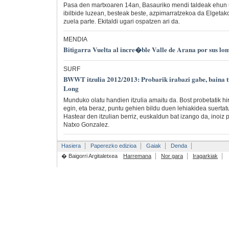
Pasa den martxoaren 14an, Basauriko mendi taldeak ehun u
ibilbide luzean, besteak beste, azpimarratzekoa da Elgetako
zuela parte. Ekitaldi ugari ospatzen ari da.
MENDIA
Bitigarra Vuelta al incre�ble Valle de Arana por sus lom
SURF
BWWT itzulia 2012/2013: Probarik irabazi gabe, baina 
Long
Munduko olatu handien itzulia amaitu da. Bost probetatik hir
egin, eta beraz, puntu gehien bildu duen lehiakidea suertat
Hastear den itzulian berriz, euskaldun bat izango da, inoiz
Natxo Gonzalez.
Hasiera
Paperezko edizioa
Gaiak
Denda
� Baigorri Argitaletxea
Harremana
Nor gara
Iragarkiak