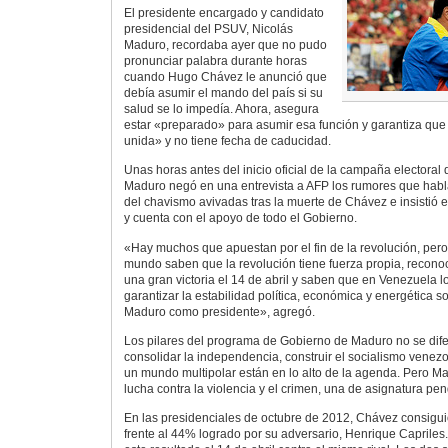
El presidente encargado y candidato
presidencial del PSUV, Nicolás
Maduro, recordaba ayer que no pudo
pronunciar palabra durante horas
cuando Hugo Chávez le anunció que
debía asumir el mando del país si su
salud se lo impedía. Ahora, asegura
estar «preparado» para asumir esa función y garantiza que 
unida» y no tiene fecha de caducidad.
Unas horas antes del inicio oficial de la campaña electora
Maduro negó en una entrevista a AFP los rumores que habl
del chavismo avivadas tras la muerte de Chávez e insistió 
y cuenta con el apoyo de todo el Gobierno.
«Hay muchos que apuestan por el fin de la revolución, pero 
mundo saben que la revolución tiene fuerza propia, recon
una gran victoria el 14 de abril y saben que en Venezuela
garantizar la estabilidad política, económica y energética 
Maduro como presidente», agregó.
Los pilares del programa de Gobierno de Maduro no se dif
consolidar la independencia, construir el socialismo venezol
un mundo multipolar están en lo alto de la agenda. Pero M
lucha contra la violencia y el crimen, una de asignatura pen
En las presidenciales de octubre de 2012, Chávez consigui
frente al 44% logrado por su adversario, Henrique Capriles