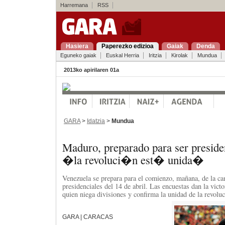
Harremana
RSS
Hasiera
Paperezko edizioa
Gaiak
Denda
Eguneko gaiak
Euskal Herria
Iritzia
Kirolak
Mundua
2013ko apirilaren 01a
GARA
>
Idatzia
>
Mundua
Maduro, preparado para ser preside
�la revoluci�n est� unida�
Venezuela se prepara para el comienzo, mañana, de la ca
presidenciales del 14 de abril. Las encuestas dan la vict
quien niega divisiones y confirma la unidad de la revoluc
GARA | CARACAS