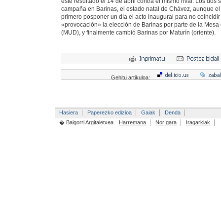
este resultado el 14 de abril contra el mismo rival. Los dos 
campaña en Barinas, el estado natal de Chávez, aunque el 
primero posponer un día el acto inaugural para no coincidi
«provocación» la elección de Barinas por parte de la Mesa
(MUD), y finalmente cambió Barinas por Maturín (oriente).
Gehitu artikuloa:
Hasiera
Paperezko edizioa
Gaiak
Denda
� Baigorri Argitaletxea
Harremana
Nor gara
Iragarkiak