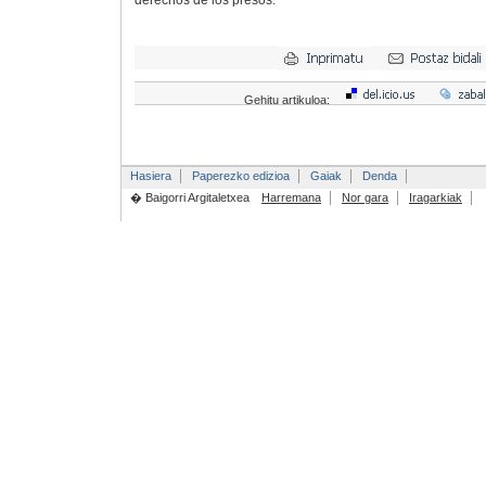
derechos de los presos.
Gehitu artikuloa:
Hasiera
Paperezko edizioa
Gaiak
Denda
� Baigorri Argitaletxea
Harremana
Nor gara
Iragarkiak