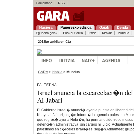
Harremana
RSS
Hasiera
Paperezko edizioa
Gaiak
Denda
Eguneko gaiak
Euskal Herria
Iritzia
Kirolak
Mundua
2013ko apirilaren 01a
GARA
>
Idatzia
>
Mundua
PALESTINA
Israel anuncia la excarcelaci�n del
Al-Jabari
El Gobierno israel� anunci� ayer la puesta en libertad del 
Khayri al-Jabari, seg�n inform� la agencia palestina Maan
que regres� ayer a Hebr�n, ha permanecido trece meses 
detenci�n administrativa, sin cargos ni juicio. Actualmente
palestinos en c�rceles israel�es, seg�n Addameer, grupo