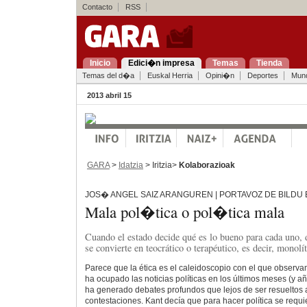
Contacto
RSS
Inicio
Edici�n impresa
Temas
Tienda
Temas del d�a
Euskal Herria
Opini�n
Deportes
Mun
2013 abril 15
GARA
>
Idatzia
> Iritzia>
Kolaborazioak
JOS� ANGEL SAIZ ARANGUREN | PORTAVOZ DE BILDU 
Mala pol�tica o pol�tica mala
Cuando el estado decide qué es lo bueno para cada uno, 
se convierte en teocrático o terapéutico, es decir, monolí
Parece que la ética es el caleidoscopio con el que observam
ha ocupado las noticias políticas en los últimos meses (y añ
ha generado debates profundos que lejos de ser resueltos
contestaciones. Kant decía que para hacer política se requie