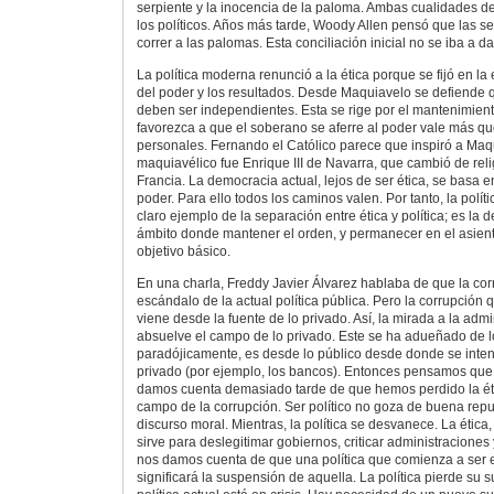
serpiente y la inocencia de la paloma. Ambas cualidades d
los políticos. Años más tarde, Woody Allen pensó que las s
correr a las palomas. Esta conciliación inicial no se iba a d
La política moderna renunció a la ética porque se fijó en la 
del poder y los resultados. Desde Maquiavelo se defiende que
deben ser independientes. Esta se rige por el mantenimient
favorezca a que el soberano se aferre al poder vale más qu
personales. Fernando el Católico parece que inspiró a Maq
maquiavélico fue Enrique III de Navarra, que cambió de reli
Francia. La democracia actual, lejos de ser ética, se basa e
poder. Para ello todos los caminos valen. Por tanto, la polí
claro ejemplo de la separación entre ética y política; es la d
ámbito donde mantener el orden, y permanecer en el asient
objetivo básico.
En una charla, Freddy Javier Álvarez hablaba de que la cor
escándalo de la actual política pública. Pero la corrupción 
viene desde la fuente de lo privado. Así, la mirada a la admi
absuelve el campo de lo privado. Este se ha adueñado de lo
paradójicamente, es desde lo público desde donde se intent
privado (por ejemplo, los bancos). Entonces pensamos que 
damos cuenta demasiado tarde de que hemos perdido la ética
campo de la corrupción. Ser político no goza de buena reput
discurso moral. Mientras, la política se desvanece. La ética,
sirve para deslegitimar gobiernos, criticar administraciones
nos damos cuenta de que una política que comienza a ser e
significará la suspensión de aquella. La política pierde su 