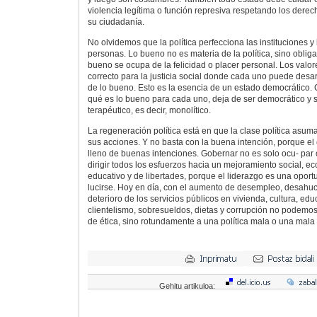
violencia legítima o función represiva respetando los der
su ciudadanía.
No olvidemos que la política perfecciona las instituciones y 
personas. Lo bueno no es materia de la política, sino oblig
bueno se ocupa de la felicidad o placer personal. Los valore
correcto para la justicia social donde cada uno puede desar
de lo bueno. Esto es la esencia de un estado democrático.
qué es lo bueno para cada uno, deja de ser democrático y s
terapéutico, es decir, monolítico.
La regeneración política está en que la clase política asum
sus acciones. Y no basta con la buena intención, porque el
lleno de buenas intenciones. Gobernar no es solo ocu- par 
dirigir todos los esfuerzos hacia un mejoramiento social, ec
educativo y de libertades, porque el liderazgo es una oport
lucirse. Hoy en día, con el aumento de desempleo, desahuci
deterioro de los servicios públicos en vivienda, cultura, edu
clientelismo, sobresueldos, dietas y corrupción no podemos 
de ética, sino rotundamente a una política mala o una mala p
Gehitu artikuloa: