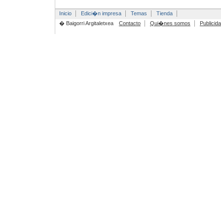
Inicio
Edici�n impresa
Temas
Tienda
� Baigorri Argitaletxea
Contacto
Qui�nes somos
Publicid