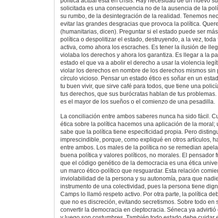
política actual está en crisis. Hay necesidad de un nuevo suj
solicitada es una consecuencia no de la ausencia de la polít
su rumbo, de la desintegración de la realidad. Tenemos ne
evitar las grandes desgracias que provoca la política. Quer
(humanitarias, dicen). Preguntar si el estado puede ser más 
política o despolitizar el estado, destruyendo, a la vez, toda
activa, como ahora los escraches. Es tener la ilusión de lle
violaba los derechos y ahora los garantiza. Es llegar a la p
estado el que va a abolir el derecho a usar la violencia leg
violar los derechos en nombre de los derechos mismos sin
círculo vicioso. Pensar un estado ético es soñar en un esta
tu buen vivir, que sirve café para todos, que tiene una polic
tus derechos, que sus burócratas hablan de tus problemas. 
es el mayor de los sueños o el comienzo de una pesadilla.
La conciliación entre ambos saberes nunca ha sido fácil. 
ética sobre la política hacemos una aplicación de la moral; 
sabe que la política tiene especificidad propia. Pero disting
imprescindible, porque, como expliqué en otros artículos, h
entre ambos. Los males de la política no se remedian apelan
buena política y valores políticos, no morales. El pensador 
que el código genético de la democracia es una ética univer
un marco ético-político que resguardar. Esta relación comi
inviolabilidad de la persona y su autonomía, para que nadi
instrumento de una colectividad, pues la persona tiene digni
Camps lo llamó respeto activo. Por otra parte, la política d
que no es discreción, evitando secretismos. Sobre todo en s
convertir la democracia en cleptocracia. Séneca ya advirtió 
y luego son costumbres. También todo estado debe cuidar 