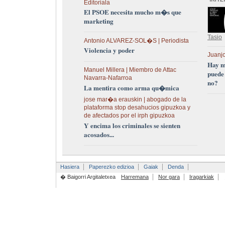
Editoriala
El PSOE necesita mucho m�s que
marketing
Tasio
Antonio ALVAREZ-SOL�S | Periodista
Violencia y poder
Juanjo
Hay m
Manuel Millera | Miembro de Attac
puede
Navarra-Nafarroa
no?
La mentira como arma qu�mica
jose mar�a erauskin | abogado de la
plataforma stop desahucios gipuzkoa y
de afectados por el irph gipuzkoa
Y encima los criminales se sienten
acosados...
Hasiera
Paperezko edizioa
Gaiak
Denda
� Baigorri Argitaletxea
Harremana
Nor gara
Iragarkiak