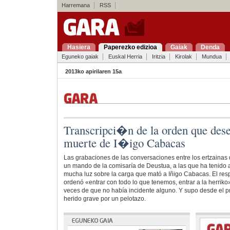
Harremana
RSS
Hasiera
Paperezko edizioa
Gaiak
Denda
Eguneko gaiak
Euskal Herria
Iritzia
Kirolak
Mundua
2013ko apirilaren 15a
Transcripci�n de la orden que de
muerte de I�igo Cabacas
Las grabaciones de las conversaciones entre los ertzainas 
un mando de la comisaría de Deustua, a las que ha tenido
mucha luz sobre la carga que mató a Iñigo Cabacas. El resp
ordenó «entrar con todo lo que tenemos, entrar a la herriko
veces de que no había incidente alguno. Y supo desde el p
herido grave por un pelotazo.