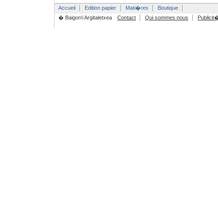
Accueil
Edition papier
Mati�res
Boutique
� Baigorri Argitaletxea
Contact
Qui sommes nous
Publicit