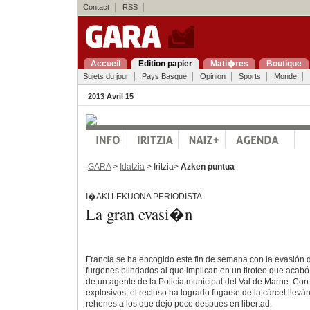
Contact
RSS
Accueil
Edition papier
Mati�res
Boutique
Sujets du jour
Pays Basque
Opinion
Sports
Monde
2013 Avril 15
GARA
>
Idatzia
> Iritzia>
Azken puntua
I�AKI LEKUONA PERIODISTA
La gran evasi�n
Francia se ha encogido este fin de semana con la evasión 
furgones blindados al que implican en un tiroteo que acabó
de un agente de la Policía municipal del Val de Marne. Con
explosivos, el recluso ha logrado fugarse de la cárcel llev
rehenes a los que dejó poco después en libertad.