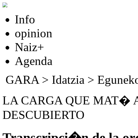
Info
opinion
Naiz+
Agenda
GARA
>
Idatzia
>
Eguneko
LA CARGA QUE MAT� A
DESCUBIERTO
Transcripci�n de la o