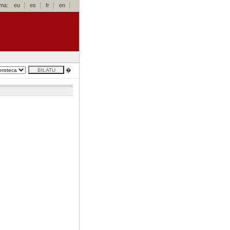
oma:
eu
es
fr
en
�