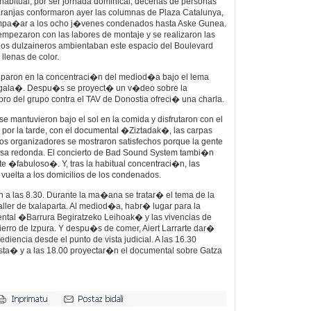
abitual, por ser jornada dominical, decenas de personas
aranjas conformaron ayer las columnas de Plaza Catalunya,
mpa�ar a los ocho j�venes condenados hasta Aske Gunea.
, empezaron con las labores de montaje y se realizaron las
los dulzaineros ambientaban este espacio del Boulevard
llenas de color.
iparon en la concentraci�n del mediod�a bajo el lema
egala�. Despu�s se proyect� un v�deo sobre la
o del grupo contra el TAV de Donostia ofreci� una charla.
e mantuvieron bajo el sol en la comida y disfrutaron con el
Ya por la tarde, con el documental �Ziztadak�, las carpas
los organizadores se mostraron satisfechos porque la gente
esa redonda. El concierto de Bad Sound System tambi�n
e �fabuloso�. Y, tras la habitual concentraci�n, las
 vuelta a los domicilios de los condenados.
�n a las 8.30. Durante la ma�ana se tratar� el tema de la
taller de txalaparta. Al mediod�a, habr� lugar para la
ntal �Barrura Begiratzeko Leihoak� y las vivencias de
erro de Izpura. Y despu�s de comer, Aiert Larrarte dar�
diencia desde el punto de vista judicial. A las 16.30
ista� y a las 18.00 proyectar�n el documental sobre Gatza