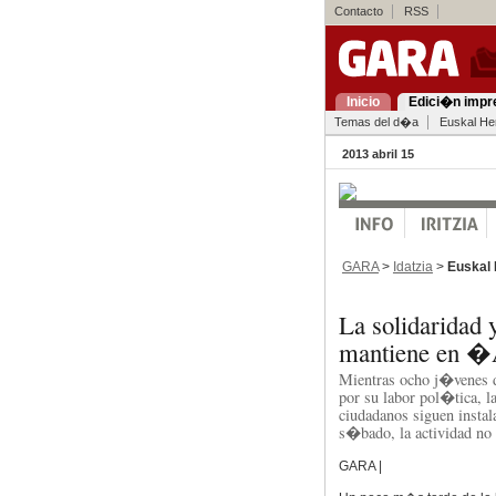
Contacto
RSS
Inicio
Edici�n impr
Temas del d�a
Euskal Her
2013 abril 15
GARA
>
Idatzia
>
Euskal 
La solidaridad
mantiene en 
Mientras ocho j�venes d
por su labor pol�tica, l
ciudadanos siguen instal
s�bado, la actividad n
GARA |