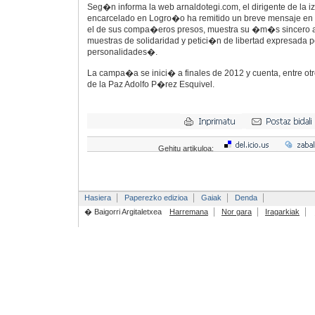
Seg�n informa la web arnaldotegi.com, el dirigente de la i
encarcelado en Logro�o ha remitido un breve mensaje en 
el de sus compa�eros presos, muestra su �m�s sincero a
muestras de solidaridad y petici�n de libertad expresada
personalidades�.
La campa�a se inici� a finales de 2012 y cuenta, entre otr
de la Paz Adolfo P�rez Esquivel.
Gehitu artikuloa:
Hasiera
Paperezko edizioa
Gaiak
Denda
� Baigorri Argitaletxea
Harremana
Nor gara
Iragarkiak