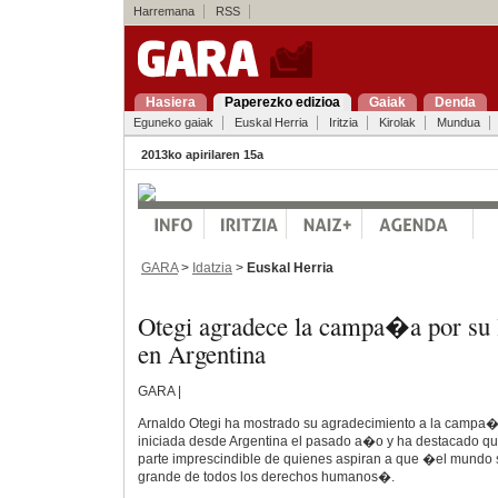
Harremana
RSS
Hasiera
Paperezko edizioa
Gaiak
Denda
Eguneko gaiak
Euskal Herria
Iritzia
Kirolak
Mundua
2013ko apirilaren 15a
GARA
>
Idatzia
>
Euskal Herria
Otegi agradece la campa�a por su l
en Argentina
GARA |
Arnaldo Otegi ha mostrado su agradecimiento a la campa�a
iniciada desde Argentina el pasado a�o y ha destacado que
parte imprescindible de quienes aspiran a que �el mundo se
grande de todos los derechos humanos�.