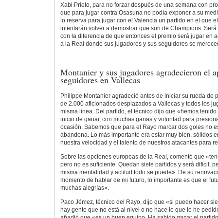
Xabi Prieto, para no forzar después de una semana con pro
que para jugar contra Osasuna no podía exponer a su medi
lo reserva para jugar con el Valencia un partido en el que el
intentarán volver a demostrar que son de Champions. Será o
con la diferencia de que entonces el premio será jugar en a
a la Real donde sus jugadores y sus seguidores se merece
Montanier y sus jugadores agradecieron el a
seguidores en Vallecas
Philippe Montanier agradeció antes de iniciar su rueda de 
de 2.000 aficionados desplazados a Vallecas y todos los ju
misma línea. Del partido, el técnico dijo que «hemos tenido
inicio de ganar, con muchas ganas y voluntad para presiona
ocasión. Sabemos que para el Rayo marcar dos goles no e
abandona. Lo más importante era estar muy bien, sólidos e
nuestra velocidad y el talento de nuestros atacantes para re
Sobre las opciones europeas de la Real, comentó que «te
pero no es suficiente. Quedan siete partidos y será difícil, 
misma mentalidad y actitud todo se puede». De su renovaci
momento de hablar de mi futuro, lo importante es que el fut
muchas alegrías».
Paco Jémez, técnico del Rayo, dijo que «si puedo hacer sie
hay gente que no está al nivel o no hace lo que le he pedid
añadió que «es un buen equipo. Ha sabido ganar el partido