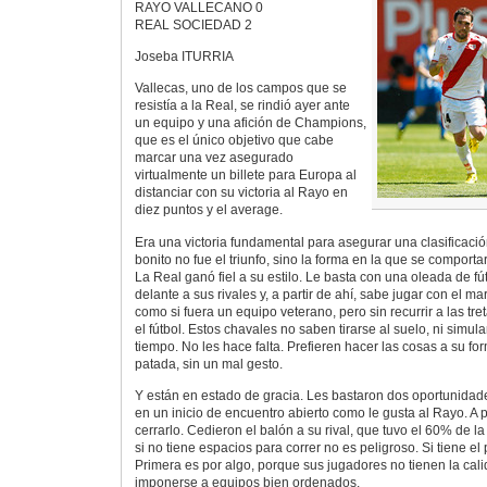
RAYO VALLECANO 0
REAL SOCIEDAD 2
Joseba ITURRIA
Vallecas, uno de los campos que se
resistía a la Real, se rindió ayer ante
un equipo y una afición de Champions,
que es el único objetivo que cabe
marcar una vez asegurado
virtualmente un billete para Europa al
distanciar con su victoria al Rayo en
diez puntos y el average.
Era una victoria fundamental para asegurar una clasificaci
bonito no fue el triunfo, sino la forma en la que se comporta
La Real ganó fiel a su estilo. Le basta con una oleada de fú
delante a sus rivales y, a partir de ahí, sabe jugar con el m
como si fuera un equipo veterano, pero sin recurrir a las t
el fútbol. Estos chavales no saben tirarse al suelo, ni simul
tiempo. No les hace falta. Prefieren hacer las cosas a su f
patada, sin un mal gesto.
Y están en estado de gracia. Les bastaron dos oportunidad
en un inicio de encuentro abierto como le gusta al Rayo. A p
cerrarlo. Cedieron el balón a su rival, que tuvo el 60% de 
si no tiene espacios para correr no es peligroso. Si tiene e
Primera es por algo, porque sus jugadores no tienen la cal
imponerse a equipos bien ordenados.