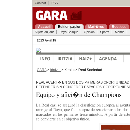
Contact
RSS
Accueil
Edition papier
Mati�res
Boutique
Sujets du jour
Pays Basque
Opinion
Sports
Monde
2013 Avril 15
GARA
>
Idatzia
> Kirolak>
Real Sociedad
REAL ACERT� EN SUS DOS PRIMERAS OPORTUNIDAD
DEFENDER SIN CONCEDER ESPACIOS Y OPORTUNIDA
Equipo y afici�n de Champions
La Real casi se aseguró la clasificación europea al aventa
average al Rayo, que fue incapaz de reaccionar a los dos
marcados en los primeros trece minutos. A partir de est
se convierte en el objetivo único.