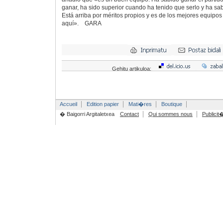
ganar, ha sido superior cuando ha tenido que serlo y ha sab
Está arriba por méritos propios y es de los mejores equipo
aquí». GARA
Gehitu artikuloa:
Accueil
Edition papier
Mati�res
Boutique
� Baigorri Argitaletxea
Contact
Qui sommes nous
Publicit