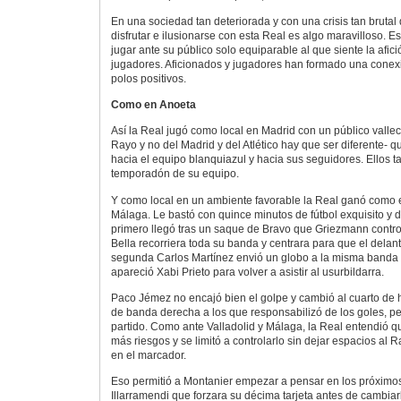
En una sociedad tan deteriorada y con una crisis tan brutal
disfrutar e ilusionarse con esta Real es algo maravilloso. E
jugar ante su público solo equiparable al que siente la afic
jugadores. Aficionados y jugadores han formado una conexi
polos positivos.
Como en Anoeta
Así la Real jugó como local en Madrid con un público valle
Rayo y no del Madrid y del Atlético hay que ser diferente- 
hacia el equipo blanquiazul y hacia sus seguidores. Ellos 
temporadón de su equipo.
Y como local en un ambiente favorable la Real ganó como en
Málaga. Le bastó con quince minutos de fútbol exquisito y d
primero llegó tras un saque de Bravo que Griezmann contro
Bella recorriera toda su banda y centrara para que el delan
segunda Carlos Martínez envió un globo a la misma banda 
apareció Xabi Prieto para volver a asistir al usurbildarra.
Paco Jémez no encajó bien el golpe y cambió al cuarto de 
de banda derecha a los que responsabilizó de los goles, p
partido. Como ante Valladolid y Málaga, la Real entendió 
más riesgos y se limitó a controlarlo sin dejar espacios al Ra
en el marcador.
Eso permitió a Montanier empezar a pensar en los próximos 
Illarramendi que forzara su décima tarjeta antes de cambiar