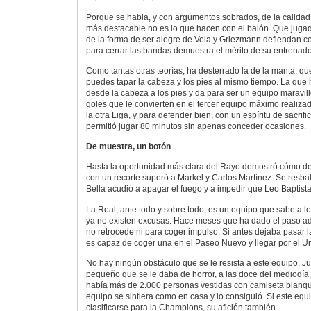
Porque se habla, y con argumentos sobrados, de la calidad d
más destacable no es lo que hacen con el balón. Que jugado
de la forma de ser alegre de Vela y Griezmann defiendan co
para cerrar las bandas demuestra el mérito de su entrenado
Como tantas otras teorías, ha desterrado la de la manta, qu
puedes tapar la cabeza y los pies al mismo tiempo. La que 
desde la cabeza a los pies y da para ser un equipo maravil
goles que le convierten en el tercer equipo máximo realiza
la otra Liga, y para defender bien, con un espíritu de sacrifi
permitió jugar 80 minutos sin apenas conceder ocasiones.
De muestra, un botón
Hasta la oportunidad más clara del Rayo demostró cómo def
con un recorte superó a Markel y Carlos Martínez. Se resba
Bella acudió a apagar el fuego y a impedir que Leo Baptista
La Real, ante todo y sobre todo, es un equipo que sabe a l
ya no existen excusas. Hace meses que ha dado el paso ade
no retrocede ni para coger impulso. Si antes dejaba pasar l
es capaz de coger una en el Paseo Nuevo y llegar por el U
No hay ningún obstáculo que se le resista a este equipo. 
pequeño que se le daba de horror, a las doce del mediodía, 
había más de 2.000 personas vestidas con camiseta blanqu
equipo se sintiera como en casa y lo consiguió. Si este equ
clasificarse para la Champions, su afición también.