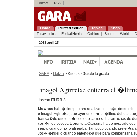
Contact
RSS
Home
Printed edition
Topics
Shop
Today topics
Euskal Herria
Opinion
Sports
World
C
2013 april 15
GARA
>
Idatzia
> Kirolak>
Desde la grada
Imagol Agirretxe entierra el �ltim
Joseba ITURRIA
Ma�ana habr� tiempo para analizar con m�s detenimient
o Imagol, Agirretxe, que ayer enterr� el �ltimo debate qu
han ca�do uno detr�s de otro como si fueran fichas de do
cesi�n de Joseba Llorente a Osasuna ha demostrado que 
inepto cuando no lo alineaba. Tampoco cuando prefer�a a 
Jos� �ngel o cuando entend�a que para compensar a su