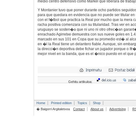
medio centro defensivo como Markel que liberara de trabajo
Y Montanier tuvo que poner durante ocho partidos seguido
para que quedara en evidencia que no puede ser titular en
con el f�tbol que practica la Real por mucho que la mera c
racha positiva comenzara con su titularidad. Tras ver en ac
uruguayo se sosten�a que ni uno ni otro ofrec�an garant�
enrachado Agirretxe demuestra con sus nueve goles en 1.42
marcado en sus 101 en Copa que su promedio est� al alc
en �l la Real tiene un delantero fiable. Aunque, sin embarg
la direcci�n deportiva debe fichar un jugador porque o Ifr
mejor nivel en la banda, que es el �nico puesto en el que 
Gehitu artikuloa:
Home
Printed edition
Topics
Shop
� Baigorri Argitaletxea
Contact
About us
Advertising
R