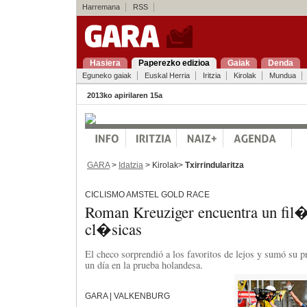
Harremana
RSS
Hasiera
Paperezko edizioa
Gaiak
Denda
Eguneko gaiak
Euskal Herria
Iritzia
Kirolak
Mundua
2013ko apirilaren 15a
GARA
>
Idatzia
> Kirolak>
Txirrindularitza
CICLISMO AMSTEL GOLD RACE
Roman Kreuziger encuentra un fil�
cl�sicas
El checo sorprendió a los favoritos de lejos y sumó su p
un día en la prueba holandesa.
GARA | VALKENBURG