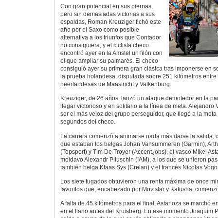
Con gran potencial en sus piernas,
pero sin demasiadas victorias a sus
espaldas, Roman Kreuziger fichó este
año por el Saxo como posible
alternativa a los triunfos que Contador
no consiguiera, y el ciclista checo
encontró ayer en la Amstel un filón con
el que ampliar su palmarés. El checo
consiguió ayer su primera gran clásica tras imponerse en sol
la prueba holandesa, disputada sobre 251 kilómetros entre
neerlandesas de Maastricht y Valkenburg.
Kreuziger, de 26 años, lanzó un ataque demoledor en la part
llegar victorioso y en solitario a la línea de meta. Alejand
ser el más veloz del grupo perseguidor, que llegó a la met
segundos del checo.
La carrera comenzó a animarse nada más darse la salida, 
que estaban los belgas Johan Vansummeren (Garmin), Art
(Topsport) y Tim De Troyer (Accent.jobs), el vasco Mikel Asta
moldavo Alexandr Pliuschin (IAM), a los que se unieron pas
también belga Klaas Sys (Crelan) y el francés Nicolas Vogo
Los siete fugados obtuvieron una renta máxima de once min
favoritos que, encabezado por Movistar y Katusha, comenzó 
A falta de 45 kilómetros para el final, Astarloza se marchó en
en el llano antes del Kruisberg. En ese momento Joaquim P