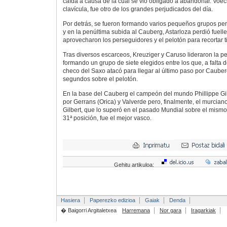
caída a causa de la cual se vio obligado a abandonar. Voeck
clavícula, fue otro de los grandes perjudicados del día.
Por detrás, se fueron formando varios pequeños grupos per
y en la penúltima subida al Cauberg, Astarloza perdió fuel
aprovecharon los perseguidores y el pelotón para recortar 
Tras diversos escarceos, Kreuziger y Caruso lideraron la pe
formando un grupo de siete elegidos entre los que, a falta de
checo del Saxo atacó para llegar al último paso por Caube
segundos sobre el pelotón.
En la base del Cauberg el campeón del mundo Phillippe Gi
por Gerrans (Orica) y Valverde pero, finalmente, el murciano
Gilbert, que lo superó en el pasado Mundial sobre el mismo 
31ª posición, fue el mejor vasco.
Gehitu artikuloa:
Hasiera
Paperezko edizioa
Gaiak
Denda
� Baigorri Argitaletxea
Harremana
Nor gara
Iragarkiak