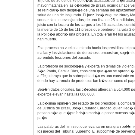
El juicio de 26 de los 79 polic�as acusados de la �masa
mayor matanza en las c�rceles de Brasil, ocurrida hace v
se reiniciar� hoy despu�s de una semana del aplazamient
salud de una de las jurado. El juez Jos� Augusto Nardy M
sortear siete nuevos jurados, de una lista de 25 candidatos,
juicio con la lectura de los cargos a los 26 acusados, con
la muerte de 15 de los 111 presos que perdieron la vida 2 
la Polic�a abort� una protesta. En total eran 84 los acusad
han muerto.
Este proceso ha vuelto la mirada hacia los presidios del p
mafias y las violaciones de derechos demuestran, seg�n lo
aprendido lecciones del pasado.
La profesora de sociolog�a y experta en temas de violenci
S�o Paulo, Camila Dias, considera que �no se aprendi�
a Efe, subraya que la sobrepoblaci�n es una constante en
donde hay carencia de productos tan b�sicos como el pape
Seg�n datos oficiales, las c�rceles albergan a 514.000 pe
expertos elevan hasta las 600.000.
La p�sima opini�n del estado de los presidios la compart
de Justicia de Brasil, Jos� Eduardo Cardozo, quien lleg� a
pasado a�o que �preferir�a morir� a pasar muchos a�os 
pa�s.
Las palabras del ministro, que levantaron una gran pol�m
los jueces del Tribunal Supremo. El subcomit� de prevenci�