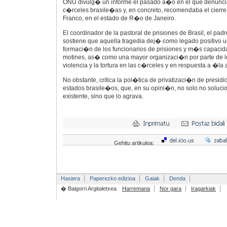
ONU divulg� un informe el pasado a�o en el que denuncia
c�rceles brasile�as y, en concreto, recomendaba el cierre
Franco, en el estado de R�o de Janeiro.
El coordinador de la pastoral de prisiones de Brasil, el padr
sostiene que aquella tragedia dej� como legado positivo u
formaci�n de los funcionarios de prisiones y m�s capacida
motines, as� como una mayor organizaci�n por parte de lo
violencia y la tortura en las c�rceles y en respuesta a �l
No obstante, critica la pol�tica de privatizaci�n de presidi
estados brasile�os, que, en su opini�n, no solo no soluci
existente, sino que lo agrava.
Gehitu artikuloa:
Hasiera
Paperezko edizioa
Gaiak
Denda
� Baigorri Argitaletxea
Harremana
Nor gara
Iragarkiak