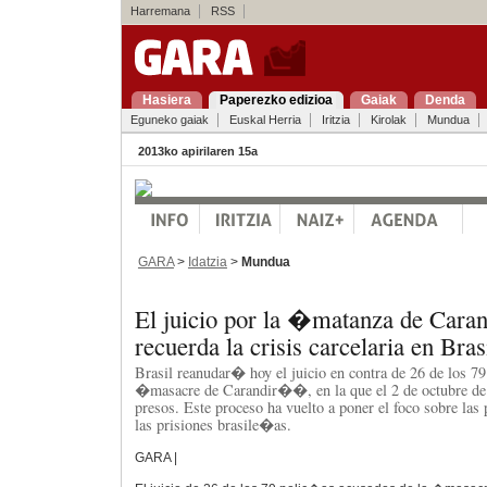
Harremana
RSS
Hasiera
Paperezko edizioa
Gaiak
Denda
Eguneko gaiak
Euskal Herria
Iritzia
Kirolak
Mundua
2013ko apirilaren 15a
GARA
>
Idatzia
>
Mundua
El juicio por la �matanza de Ca
recuerda la crisis carcelaria en Bras
Brasil reanudar� hoy el juicio en contra de 26 de los 7
�masacre de Carandir��, en la que el 2 de octubre de
presos. Este proceso ha vuelto a poner el foco sobre la
las prisiones brasile�as.
GARA |