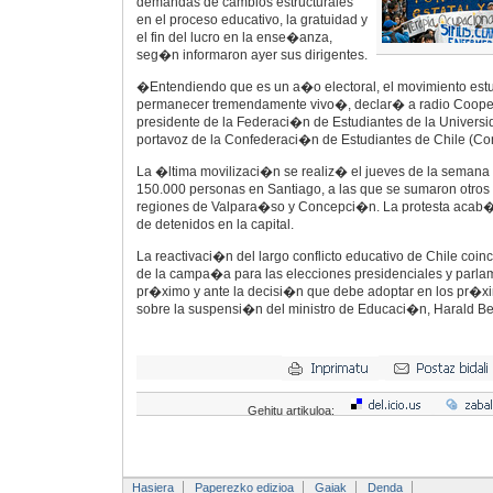
demandas de cambios estructurales
en el proceso educativo, la gratuidad y
el fin del lucro en la ense�anza,
seg�n informaron ayer sus dirigentes.
�Entendiendo que es un a�o electoral, el movimiento estud
permanecer tremendamente vivo�, declar� a radio Coope
presidente de la Federaci�n de Estudiantes de la Universi
portavoz de la Confederaci�n de Estudiantes de Chile (Co
La �ltima movilizaci�n se realiz� el jueves de la semana
150.000 personas en Santiago, a las que se sumaron otros 
regiones de Valpara�so y Concepci�n. La protesta acab
de detenidos en la capital.
La reactivaci�n del largo conflicto educativo de Chile coin
de la campa�a para las elecciones presidenciales y parla
pr�ximo y ante la decisi�n que debe adoptar en los pr�
sobre la suspensi�n del ministro de Educaci�n, Harald Be
Gehitu artikuloa:
Hasiera
Paperezko edizioa
Gaiak
Denda