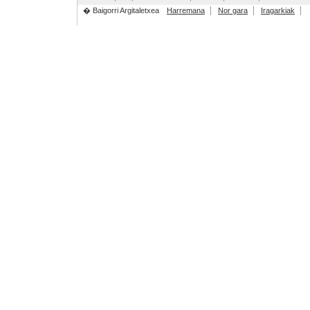
� Baigorri Argitaletxea
Harremana
Nor gara
Iragarkiak