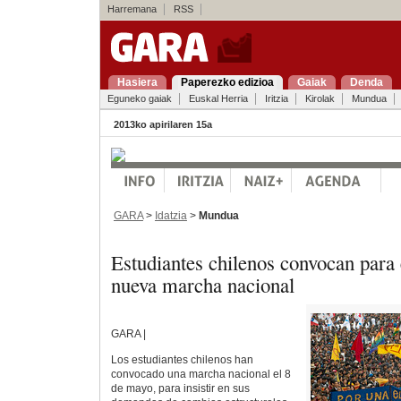
Harremana
RSS
Hasiera
Paperezko edizioa
Gaiak
Denda
Eguneko gaiak
Euskal Herria
Iritzia
Kirolak
Mundua
2013ko apirilaren 15a
GARA
>
Idatzia
>
Mundua
Estudiantes chilenos convocan para
nueva marcha nacional
GARA |
Los estudiantes chilenos han
convocado una marcha nacional el 8
de mayo, para insistir en sus