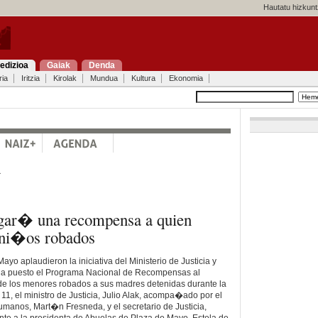
Hautatu hizkunt
edizioa
Gaiak
Denda
ria
Iritzia
Kirolak
Mundua
Kultura
Ekonomia
a
gar� una recompensa a quien
 ni�os robados
yo aplaudieron la iniciativa del Ministerio de Justicia y
 puesto el Programa Nacional de Recompensas al
de los menores robados a sus madres detenidas durante la
11, el ministro de Justicia, Julio Alak, acompa�ado por el
manos, Mart�n Fresneda, y el secretario de Justicia,