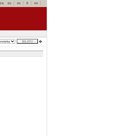
za:
eu
es
fr
en
�