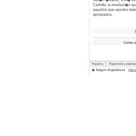
Juli�n �lvarez, firm� fre
Carlotto, la resoluci�n
aquellos que aporten dato
apropiados.
Gehitu a
Hasiera
Paperezko edizio
� Baigorri Argitaletxea
Harr