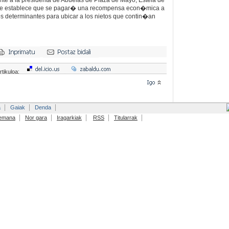
nte a la presidenta de Abuelas de Plaza de Mayo, Estela de
 que establece que se pagar� una recompensa econ�mica a
s determinantes para ubicar a los nietos que contin�an
rtikuloa:
a
Gaiak
Denda
emana
Nor gara
Iragarkiak
RSS
Titularrak