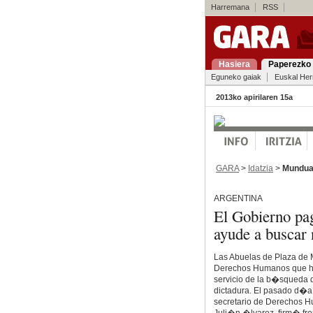
Harremana
RSS
Hasiera
Paperezko 
Eguneko gaiak
Euskal Her
2013ko apirilaren 15a
GARA
>
Idatzia
>
Mundu
ARGENTINA
El Gobierno pa
ayude a buscar
Las Abuelas de Plaza de Ma
Derechos Humanos que ha
servicio de la b�squeda 
dictadura. El pasado d�a 
secretario de Derechos Hu