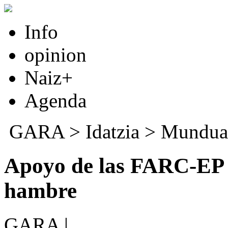
Info
opinion
Naiz+
Agenda
GARA
>
Idatzia
>
Mundua
Apoyo de las FARC-EP a
hambre
GARA |