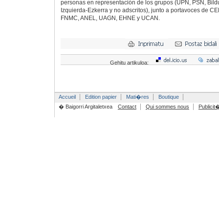
personas en representación de los grupos (UPN, PSN, Bildu
Izquierda-Ezkerra y no adscritos), junto a portavoces de 
FNMC, ANEL, UAGN, EHNE y UCAN.
Gehitu artikuloa:
Accueil
Edition papier
Mati�res
Boutique
� Baigorri Argitaletxea
Contact
Qui sommes nous
Publicit