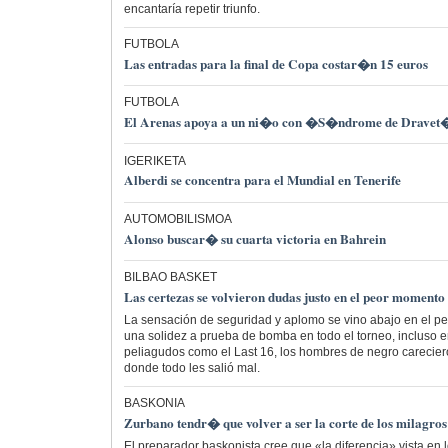
encantaría repetir triunfo.
FUTBOLA
Las entradas para la final de Copa costar�n 15 euros
FUTBOLA
El Arenas apoya a un ni�o con �S�ndrome de Dravet
IGERIKETA
Alberdi se concentra para el Mundial en Tenerife
AUTOMOBILISMOA
Alonso buscar� su cuarta victoria en Bahrein
BILBAO BASKET
Las certezas se volvieron dudas justo en el peor momento
La sensación de seguridad y aplomo se vino abajo en el 
una solidez a prueba de bomba en todo el torneo, incluso
peliagudos como el Last 16, los hombres de negro careciero
donde todo les salió mal.
BASKONIA
Zurbano tendr� que volver a ser la corte de los milagros
El preparador baskonista cree que «la diferencia» vista en 