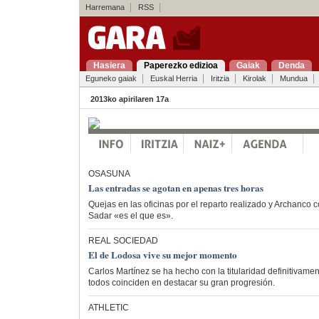
Harremana
RSS
Hasiera
Paperezko edizioa
Gaiak
Denda
Eguneko gaiak
Euskal Herria
Iritzia
Kirolak
Mundua
2013ko apirilaren 17a
OSASUNA
Las entradas se agotan en apenas tres horas
Quejas en las oficinas por el reparto realizado y Archanco c
Sadar «es el que es».
REAL SOCIEDAD
El de Lodosa vive su mejor momento
Carlos Martínez se ha hecho con la titularidad definitivamen
todos coinciden en destacar su gran progresión.
ATHLETIC