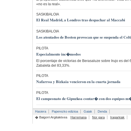
«no es la real».
SASKIBALOIA
El Real Madrid, a Londres tras despachar al Maccabi
SASKIBALOIA
Los atentados de Boston provocan que se suspenda el Celt
PILOTA
Especialmente inc�modos
El porcentaje de victorias de Berasaluze sobre Irujo es del 
Zabaleta del 83,33%.
PILOTA
Nafarroa y Bizkaia vencieron en la cuarta jornada
PILOTA
El campeonato de Gipuzkoa contar� con dos equipos m
Hasiera
Paperezko edizioa
Gaiak
Denda
� Baigorri Argitaletxea
Harremana
Nor gara
Iragarkiak