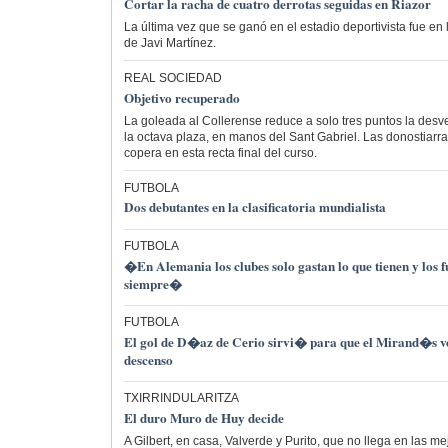
Cortar la racha de cuatro derrotas seguidas en Riazor
La última vez que se ganó en el estadio deportivista fue en
de Javi Martínez.
REAL SOCIEDAD
Objetivo recuperado
La goleada al Collerense reduce a solo tres puntos la desve
la octava plaza, en manos del Sant Gabriel. Las donostiarr
copera en esta recta final del curso.
FUTBOLA
Dos debutantes en la clasificatoria mundialista
FUTBOLA
�En Alemania los clubes solo gastan lo que tienen y los f
siempre�
FUTBOLA
El gol de D�az de Cerio sirvi� para que el Mirand�s vol
descenso
TXIRRINDULARITZA
El duro Muro de Huy decide
A Gilbert, en casa, Valverde y Purito, que no llega en las m