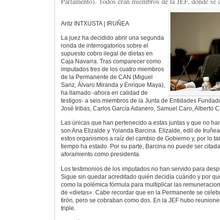
Parlamento). Todos eran miembros de la JEF, donde se co
Aritz INTXUSTA | IRUÑEA
La juez ha decidido abrir una segunda
ronda de interrogatorios sobre el
supuesto cobro ilegal de dietas en
Caja Navarra. Tras comparecer como
imputados tres de los cuatro miembros
de la Permanente de CAN (Miguel
Sanz, Álvaro Miranda y Enrique Maya),
ha llamado -ahora en calidad de
testigos- a seis miembros de la Junta de Entidades Fundad
José Iribas, Carlos García Adanero, Samuel Caro, Alberto C
Las únicas que han pertenecido a estas juntas y que no ha
son Ana Elizalde y Yolanda Barcina. Elizalde, edil de Iruñea
estos organismos a raíz del cambio de Gobierno y, por lo t
tiempo ha estado. Por su parte, Barcina no puede ser citada
aforamiento como presidenta.
Los testimonios de los imputados no han servido para desp
Sigue sin quedar acreditado quién decidía cuándo y por qué
como la polémica fórmula para multiplicar las remuneracio
de «dietas». Cabe recordar que en la Permanente se celeb
tirón, pero se cobraban como dos. En la JEF hubo reuniones
triple.