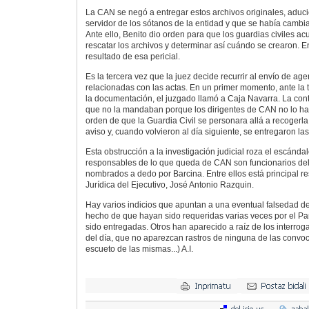
La CAN se negó a entregar estos archivos originales, adu
servidor de los sótanos de la entidad y que se había cambia
Ante ello, Benito dio orden para que los guardias civiles a
rescatar los archivos y determinar así cuándo se crearon. E
resultado de esa pericial.
Es la tercera vez que la juez decide recurrir al envío de ag
relacionadas con las actas. En un primer momento, ante la 
la documentación, el juzgado llamó a Caja Navarra. La cont
que no la mandaban porque los dirigentes de CAN no lo ha
orden de que la Guardia Civil se personara allá a recogerla
aviso y, cuando volvieron al día siguiente, se entregaron las
Esta obstrucción a la investigación judicial roza el escándal
responsables de lo que queda de CAN son funcionarios del
nombrados a dedo por Barcina. Entre ellos está principal r
Jurídica del Ejecutivo, José Antonio Razquin.
Hay varios indicios que apuntan a una eventual falsedad d
hecho de que hayan sido requeridas varias veces por el P
sido entregadas. Otros han aparecido a raíz de los interrog
del día, que no aparezcan rastros de ninguna de las convoca
escueto de las mismas...) A.I.