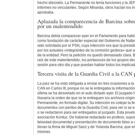
hecho dieciséis. La Permanente no tenía funciones y la JEF
informes no vinculantes. Según Miranda, otros hacían los in
aprobaba.
Aplazada la comparecencia de Barcina sobr
por un malentendido
Barcina debía comparecer ayer en el Parlamento para habla
como fundación de carácter especial del Gobierno de Nafar
sido solicitada por el PSN, cuya intención era que la presi
por los actuales «integrantes de la comisión gestora» que a
de la entidad. Pero la petición no quedó demasiado clara. B
raíz de este malentendido, los portavoces de los grupos de
sesión para otro día y que puedan hablar todos los implica
Tercera visita de la Guardia Civil a la CAN 
La juez se ha visto obligada a enviar en tres ocasiones a la
CAN en Carlos III, porque no se le entregaba la informaci
última se ha desvelado en el auto dictado ayer. El juzgado
Navarra la orden de que se le entreguen los archivos origin
Permanente, en formato digital. Su intención es cotejar la f
documentos con peritos de la Guardia Civil, para ver si se
o se redactaron para ser entregados al juzgado. Esta prueba
asociación Kontuz. De haberse redactado ex profeso, supon
falsedad documental y presentación de documento falso a u
llevan la firma de Miguel Sanz y de Yolanda Barcina, que er
mismas.