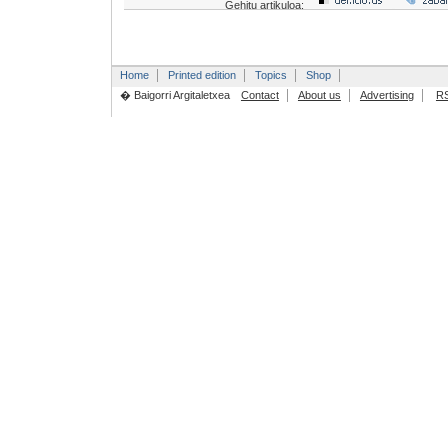
Gehitu artikuloa:
Home
Printed edition
Topics
Shop
� Baigorri Argitaletxea
Contact
About us
Advertising
R