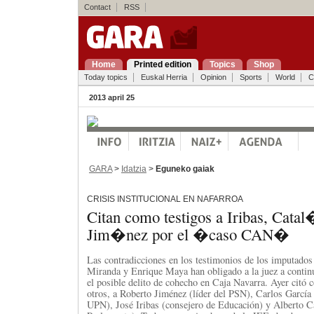
Contact
RSS
Home
Printed edition
Topics
Shop
Today topics
Euskal Herria
Opinion
Sports
World
C
2013 april 25
GARA
>
Idatzia
>
Eguneko gaiak
CRISIS INSTITUCIONAL EN NAFARROA
Citan como testigos a Iribas, Cata
Jim�nez por el �caso CAN�
Las contradicciones en los testimonios de los imputado
Miranda y Enrique Maya han obligado a la juez a contin
el posible delito de cohecho en Caja Navarra. Ayer citó c
otros, a Roberto Jiménez (líder del PSN), Carlos García
UPN), José Iribas (consejero de Educación) y Alberto Ca