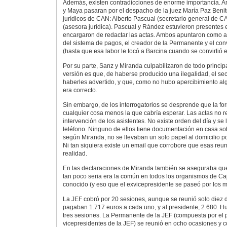
Además, existen contradicciones de enorme importancia. A
y Maya pasaran por el despacho de la juez María Paz Benito
jurídicos de CAN: Alberto Pascual (secretario general de
(asesora jurídica). Pascual y Rández estuvieron presentes 
encargaron de redactar las actas. Ambos apuntaron como 
del sistema de pagos, el creador de la Permanente y el co
(hasta que esa labor le tocó a Barcina cuando se convirtió 
Por su parte, Sanz y Miranda culpabilizaron de todo princi
versión es que, de haberse producido una ilegalidad, el sec
haberles advertido, y que, como no hubo apercibimiento al
era correcto.
Sin embargo, de los interrogatorios se desprende que la fo
cualquier cosa menos la que cabría esperar. Las actas no 
intervención de los asistentes. No existe orden del día y se
teléfono. Ninguno de ellos tiene documentación en casa sobr
según Miranda, no se llevaban un solo papel al domicilio p
Ni tan siquiera existe un email que corrobore que esas reun
realidad.
En las declaraciones de Miranda también se aseguraba que
tan poco seria era la común en todos los organismos de C
conocido (y eso que el exvicepresidente se paseó por los m
La JEF cobró por 20 sesiones, aunque se reunió solo diez d
pagaban 1.717 euros a cada uno, y al presidente, 2.680. H
tres sesiones. La Permanente de la JEF (compuesta por el p
vicepresidentes de la JEF) se reunió en ocho ocasiones y c