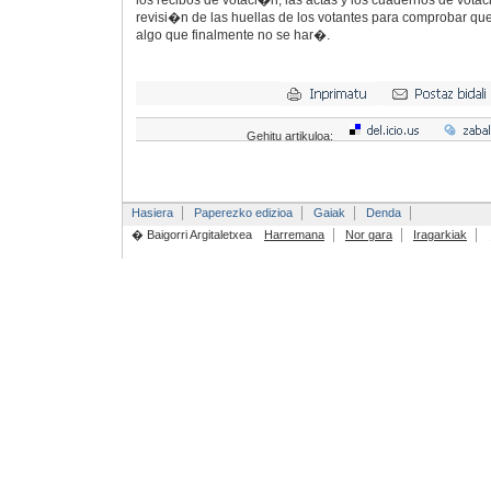
los recibos de votaci�n, las actas y los cuadernos de vota
revisi�n de las huellas de los votantes para comprobar qu
algo que finalmente no se har�.
Gehitu artikuloa:
Hasiera
Paperezko edizioa
Gaiak
Denda
� Baigorri Argitaletxea
Harremana
Nor gara
Iragarkiak